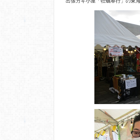
o
出張カキ小屋「牡蠣奉行」の東
o
k