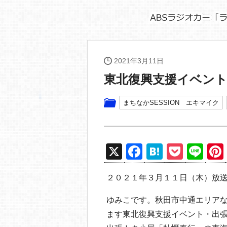
2021年3月11日
東北復興支援イベント
まちなかSESSION エキマイク
X
F
H
P
Li
a
at
o
n
２０２１年３月１１日（木）放
c
e
ck
e
e
n
et
ゆみこです。秋田市中通エリアな
b
a
ます東北復興支援イベント・出