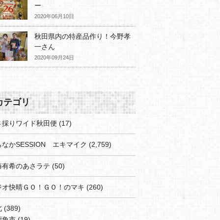
ー
2020年06月10日
秋田県内の特産品作り！今野孝
一さん
2020年09月24日
カテゴリ
さ採りワイド秋田便
(17)
なかSESSION エキマイク
(2,759)
藤有希のあさラテ
(50)
ジオ快晴ＧＯ！ＧＯ！のマキ
(260)
北
(389)
鹿角市
(19)