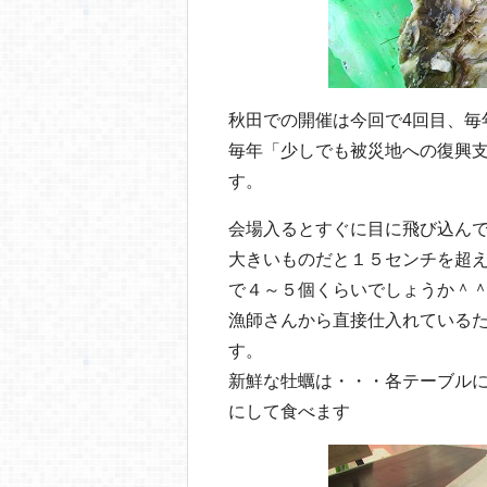
秋田での開催は今回で4回目、毎
毎年「少しでも被災地への復興
す。
会場入るとすぐに目に飛び込ん
大きいものだと１５センチを超え
で４～５個くらいでしょうか＾
漁師さんから直接仕入れている
す。
新鮮な牡蠣は・・・各テーブル
にして食べます