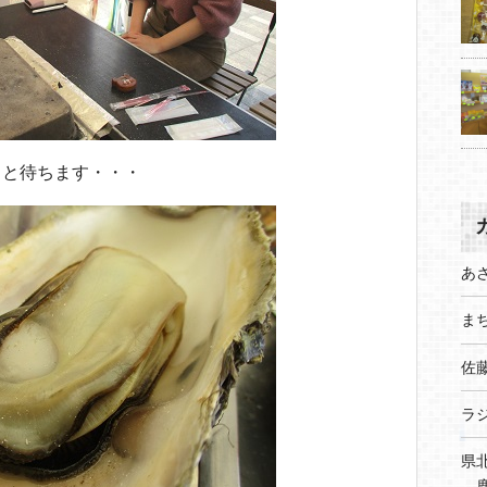
っと待ちます・・・
あ
まち
佐
ラ
県