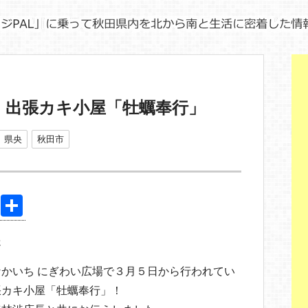
 出張カキ小屋「牡蠣奉行」
県央
秋田市
Pi
共
nt
有
送
er
e
かいち にぎわい広場で３月５日から行われてい
st
張カキ小屋「牡蠣奉行」！