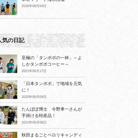
2026年08月04日
人気の日記
至極の「タンポポの一杯」～よ
しかタンポポコーヒー～
2021年06月17日
「日本タンポポ」で地域を元気
に！
2020年06月04日
たんぽぽ博士 今野孝一さんが
手掛ける特産品！
2021年05月06日
秋田まるごとペロリキャンディ