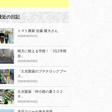
最近の日記
トマト農家 佐藤 隆大さん
2026年08月07日
晴天に映える竿燈！「川口竿燈
会」
2026年08月05日
「久光製薬のブテナロックブー
ス」
2026年08月05日
久光製薬「仲小路の夏２０２
６」
2026年08月04日
本荘マリーナ海水浴場