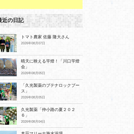
最近の日記
トマト農家 佐藤 隆大さん
2026年08月07日
晴天に映える竿燈！「川口竿燈
会」
2026年08月05日
「久光製薬のブテナロックブー
ス」
2026年08月05日
久光製薬「仲小路の夏２０２
６」
2026年08月04日
本荘マリーナ海水浴場