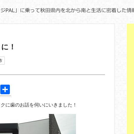
ロに！
市
Pi
共
nt
有
ックに歯のお話を伺いにいきました！
er
e
st