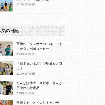
2026年08月04日
人気の日記
至極の「タンポポの一杯」～よ
しかタンポポコーヒー～
2021年06月17日
「日本タンポポ」で地域を元気
に！
2020年06月04日
たんぽぽ博士 今野孝一さんが
手掛ける特産品！
2021年05月06日
秋田まるごとペロリキャンディ