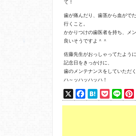
て！
歯が痛んだり、歯茎から血がで
行くこと。
かかりつけの歯医者を持ち、メ
良いそうですよ＾＾
佐藤先生がおっしゃってたよう
記念日をきっかけに、
歯のメンテナンスをしていただ
ハ～ッハッハッハ！
X
F
H
P
Li
a
at
o
n
c
e
ck
e
e
n
et
b
a