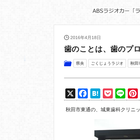
2016年4月18日
歯のことは、歯のプ
県央
ごくじょうラジオ
秋田
X
F
H
P
Li
a
at
o
n
秋田市東通の、城東歯科クリニ
c
e
ck
e
e
n
et
b
a