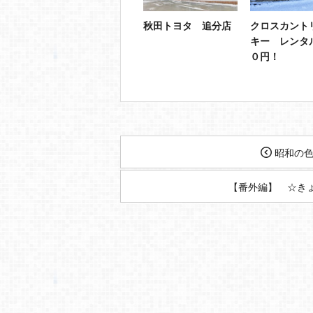
秋田トヨタ 追分店
クロスカント
キー レンタ
０円！
昭和の色
【番外編】 ☆き