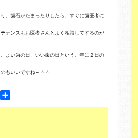
たり、歯石がたまったりしたら、すぐに歯医者に
ンテナンスもお医者さんとよく相談してするのが
に、よい歯の日、いい歯の日という、年に２日の
くのもいいですね～＾＾
Pi
共
nt
有
er
e
st