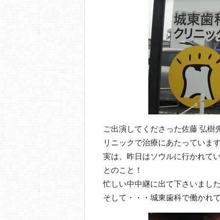
o
o
k
ご出演してくださった佐藤 弘樹
リニックで治療にあたっていま
実は、昨日はソウルに行かれて
とのこと！
忙しい中中継に出て下さいまし
そして・・・城東歯科で働かれ