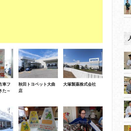
古車フ
秋田トヨペット大曲
大塚製薬株式会社
きた～
店