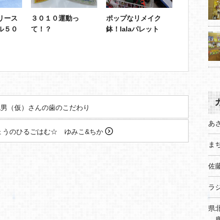
リース
３０１０運動っ
ポップなリメイク
ル５０
て！？
鉢！lalaパレット
男（仮）さんの歯のこだわり
あ
ょうのひるごはむ☆ ゆみこ&ちか
まち
佐
ラ
県