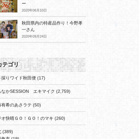
ー
2020年06月10日
秋田県内の特産品作り！今野孝
一さん
2020年09月24日
カテゴリ
さ採りワイド秋田便
(17)
なかSESSION エキマイク
(2,759)
藤有希のあさラテ
(50)
ジオ快晴ＧＯ！ＧＯ！のマキ
(260)
北
(389)
鹿角市
(19)