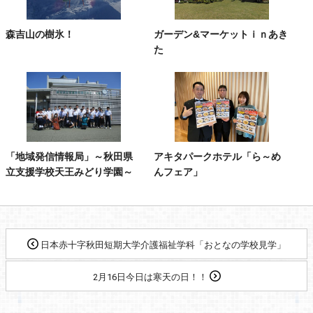
森吉山の樹氷！
ガーデン&マーケットｉｎあき
た
「地域発信情報局」～秋田県
アキタパークホテル「ら～め
立支援学校天王みどり学園～
んフェア」
日本赤十字秋田短期大学介護福祉学科「おとなの学校見学」
2月16日今日は寒天の日！！