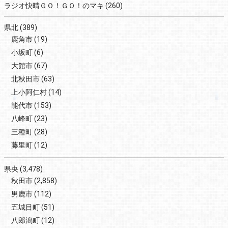
ラジオ快晴ＧＯ！ＧＯ！のマキ
(260)
県北
(389)
鹿角市
(19)
小坂町
(6)
大館市
(67)
北秋田市
(63)
上小阿仁村
(14)
能代市
(153)
八峰町
(23)
三種町
(28)
藤里町
(12)
県央
(3,478)
秋田市
(2,858)
男鹿市
(112)
五城目町
(51)
八郎潟町
(12)