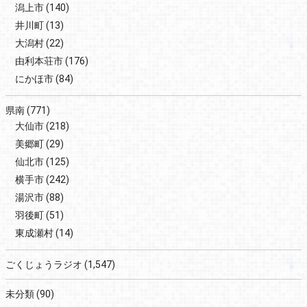
潟上市
(140)
井川町
(13)
大潟村
(22)
由利本荘市
(176)
にかほ市
(84)
県南
(771)
大仙市
(218)
美郷町
(29)
仙北市
(125)
横手市
(242)
湯沢市
(88)
羽後町
(51)
東成瀬村
(14)
ごくじょうラジオ
(1,547)
未分類
(90)