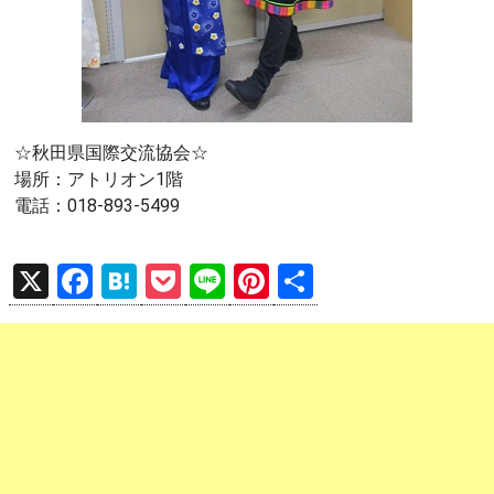
☆秋田県国際交流協会☆
場所：アトリオン1階
電話：018-893-5499
X
F
H
P
Li
Pi
共
a
at
o
n
nt
有
ce
e
ck
e
er
b
n
et
es
o
a
t
o
k