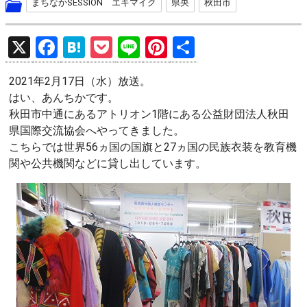
まちなかSESSION エキマイク
県央
秋田市
X
F
H
P
Li
Pi
共
a
at
o
n
nt
有
2021年2月17日（水）放送。
ce
e
ck
e
er
はい、あんちかです。
b
n
et
es
秋田市中通にあるアトリオン1階にある公益財団法人秋田
o
a
t
県国際交流協会へやってきました。
こちらでは世界56ヵ国の国旗と27ヵ国の民族衣装を教育機
o
関や公共機関などに貸し出しています。
k