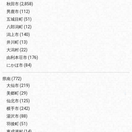
秋田市
(2,858)
男鹿市
(112)
五城目町
(51)
八郎潟町
(12)
潟上市
(140)
井川町
(13)
大潟村
(22)
由利本荘市
(176)
にかほ市
(84)
県南
(772)
大仙市
(219)
美郷町
(29)
仙北市
(125)
横手市
(242)
湯沢市
(88)
羽後町
(51)
東成瀬村
(14)