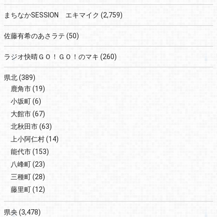
まちなかSESSION エキマイク
(2,759)
佐藤有希のあさラテ
(50)
ラジオ快晴ＧＯ！ＧＯ！のマキ
(260)
県北
(389)
鹿角市
(19)
小坂町
(6)
大館市
(67)
北秋田市
(63)
上小阿仁村
(14)
能代市
(153)
八峰町
(23)
三種町
(28)
藤里町
(12)
県央
(3,478)