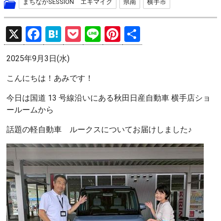
まちなかSESSION エキマイク
県南
横手市
X
F
H
P
Li
Pi
共
a
at
o
n
nt
有
2025年9月3日(水)
ce
e
ck
e
er
b
n
et
es
こんにちは！あみです！
o
a
t
今日は国道 13 号線沿いにある秋田日産自動車 横手店ショ
o
ールームから
k
話題の軽自動車 ルークスについてお届けしました♪