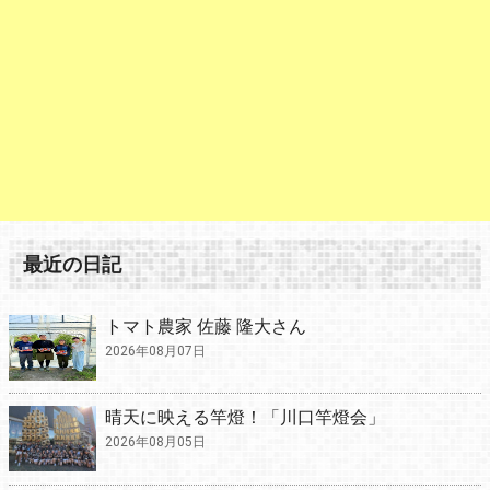
最近の日記
トマト農家 佐藤 隆大さん
2026年08月07日
晴天に映える竿燈！「川口竿燈会」
2026年08月05日