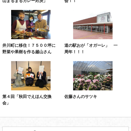
山まるまるカレー対決」
会！！
井川町に移住！７５００坪に
道の駅おが「オガーレ」 一
野菜や果樹を作る越山さん
周年！！！
第４回「秋田でえほん交換
佐藤さんのサツキ
会」