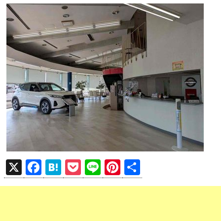
X
F
H
P
Li
Pi
共
a
at
o
n
nt
有
ce
e
ck
e
er
b
n
et
es