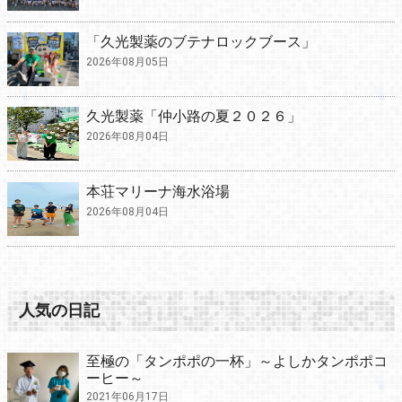
「久光製薬のブテナロックブース」
2026年08月05日
久光製薬「仲小路の夏２０２６」
2026年08月04日
本荘マリーナ海水浴場
2026年08月04日
人気の日記
至極の「タンポポの一杯」～よしかタンポポコ
ーヒー～
2021年06月17日