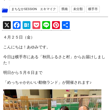
まちなかSESSION エキマイク
県南
未分類
横手市
X
F
H
P
Li
Pi
共
a
at
o
n
nt
有
４月２５日（金）
ce
e
ck
e
er
b
n
et
es
こんにちは！あゆみです。
o
a
t
今日は横手市にある「秋田ふるさと村」からお届けしまし
o
た！
k
明日から５月６日まで
「めっちゃかわいい動物ランド」が開催されます♪