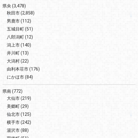
県央
(3,478)
秋田市
(2,858)
男鹿市
(112)
五城目町
(51)
八郎潟町
(12)
潟上市
(140)
井川町
(13)
大潟村
(22)
由利本荘市
(176)
にかほ市
(84)
県南
(772)
大仙市
(219)
美郷町
(29)
仙北市
(125)
横手市
(242)
湯沢市
(88)