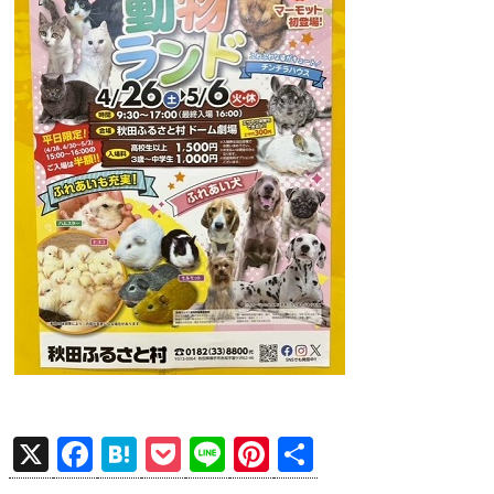
X
F
H
P
Li
Pi
共
a
at
o
n
nt
有