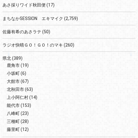
あさ採りワイド秋田便
(17)
まちなかSESSION エキマイク
(2,759)
佐藤有希のあさラテ
(50)
ラジオ快晴ＧＯ！ＧＯ！のマキ
(260)
県北
(389)
鹿角市
(19)
小坂町
(6)
大館市
(67)
北秋田市
(63)
上小阿仁村
(14)
能代市
(153)
八峰町
(23)
三種町
(28)
藤里町
(12)