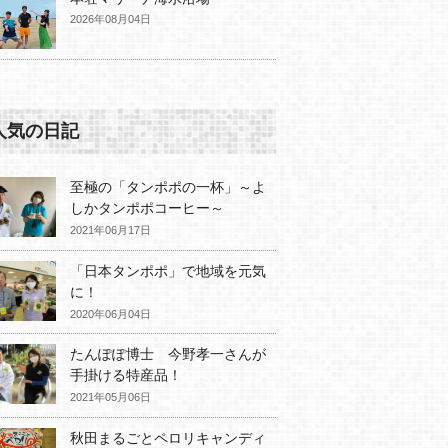
2026年08月04日
人気の日記
至極の「タンポポの一杯」～よ
しかタンポポコーヒー～
2021年06月17日
「日本タンポポ」で地域を元気
に！
2020年06月04日
たんぽぽ博士 今野孝一さんが
手掛ける特産品！
2021年05月06日
秋田まるごとペロリキャンディ