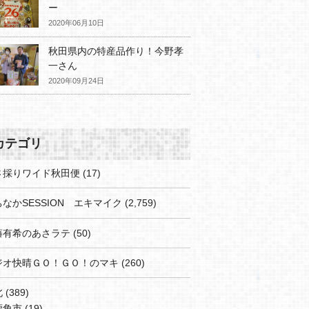
ー
2020年06月10日
秋田県内の特産品作り！今野孝
一さん
2020年09月24日
カテゴリ
さ採りワイド秋田便
(17)
なかSESSION エキマイク
(2,759)
藤有希のあさラテ
(50)
ジオ快晴ＧＯ！ＧＯ！のマキ
(260)
北
(389)
鹿角市
(19)