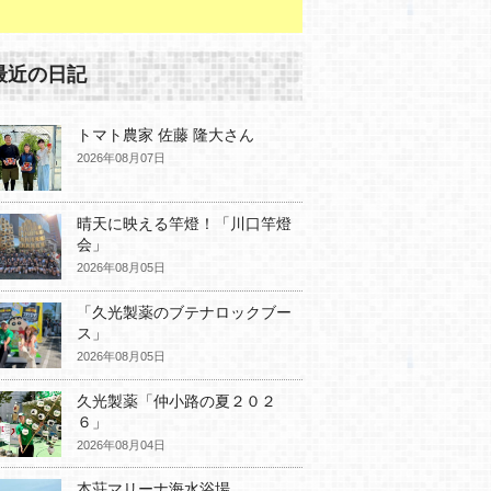
最近の日記
トマト農家 佐藤 隆大さん
2026年08月07日
晴天に映える竿燈！「川口竿燈
会」
2026年08月05日
「久光製薬のブテナロックブー
ス」
2026年08月05日
久光製薬「仲小路の夏２０２
６」
2026年08月04日
本荘マリーナ海水浴場