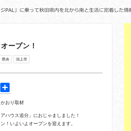
」オープン！
県央
潟上市
Pi
共
nt
有
 かおり取材
er
e
ェアハウス追分」におじゃましました！
st
ョン！いよいよオープンを迎えます。