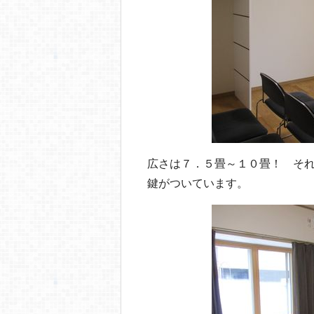
広さは７．５畳～１０畳！ そ
鍵がついています。