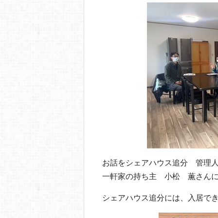
o
o
k
お話をシェアハウス追分 管理
一軒家の持ち主 小松 薫さん
シェアハウス追分には、入居で