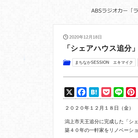
2020年12月18日
「シェアハウス追分
まちなかSESSION エキマイク
X
F
H
P
Li
a
at
o
n
２０２０年１２月１８日（金）
c
e
ck
e
e
n
et
潟上市天王追分に完成した「シ
b
a
築４０年の一軒家をリノベーシ