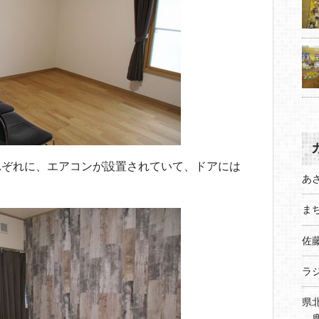
れぞれに、エアコンが設置されていて、ドアには
あ
まち
佐
ラ
県