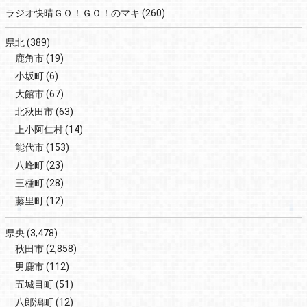
ラジオ快晴ＧＯ！ＧＯ！のマキ
(260)
県北
(389)
鹿角市
(19)
小坂町
(6)
大館市
(67)
北秋田市
(63)
上小阿仁村
(14)
能代市
(153)
八峰町
(23)
三種町
(28)
藤里町
(12)
県央
(3,478)
秋田市
(2,858)
男鹿市
(112)
五城目町
(51)
八郎潟町
(12)