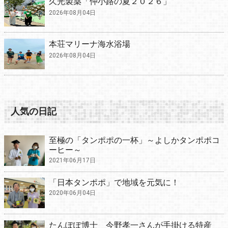
久光製薬「仲小路の夏２０２６」
2026年08月04日
本荘マリーナ海水浴場
2026年08月04日
人気の日記
至極の「タンポポの一杯」～よしかタンポポコ
ーヒー～
2021年06月17日
「日本タンポポ」で地域を元気に！
2020年06月04日
たんぽぽ博士 今野孝一さんが手掛ける特産