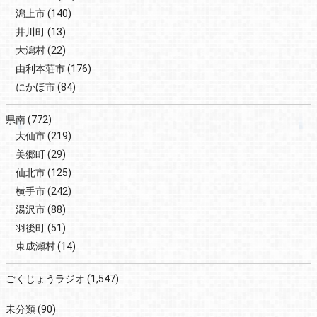
潟上市
(140)
井川町
(13)
大潟村
(22)
由利本荘市
(176)
にかほ市
(84)
県南
(772)
大仙市
(219)
美郷町
(29)
仙北市
(125)
横手市
(242)
湯沢市
(88)
羽後町
(51)
東成瀬村
(14)
ごくじょうラジオ
(1,547)
未分類
(90)