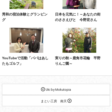
秀和の宿泊体験とグランピン
日本を元気に！～あなたの街
グ
のささえびと 今野宏さん
YouTubeで活動「パパはあし
実りの秋～鹿角市花輪 平野
たもゴルフ」
りんご園～
Uki by Mokutopia
まとい工房 南天