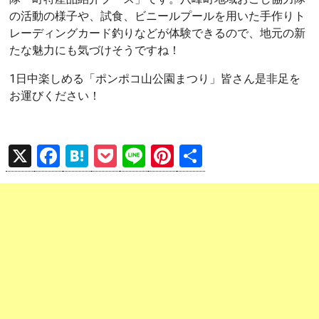
の活動の様子や、試食、ビニールプールを用いた手作りト
レーディングカード釣りなどが体験できるので、地元の新
たな魅力にも気づけそうですね！
1日中楽しめる「ポンポコ山公園まつり」皆さん是非足を
お運びください！
X
F
H
P
Li
Pi
共
a
at
o
n
nt
有
ce
e
ck
e
er
b
n
et
es
o
a
t
o
k