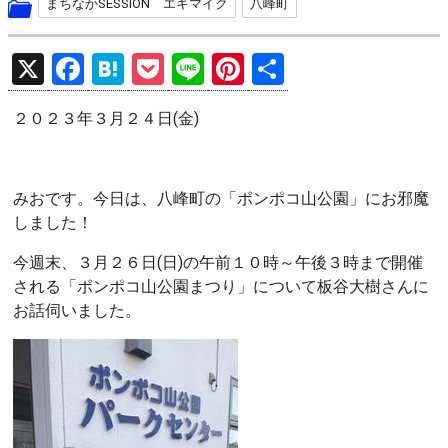
まちなかSESSION エキマイク
八峰町
X
F
H
P
Li
Pi
共
a
at
o
n
nt
有
２０２３年３月２４日(金)
ce
e
ck
e
er
b
n
et
es
o
a
t
みおです。今日は、八峰町の「ポンポコ山公園」にお邪魔
o
しました！
k
今週末、３月２６日(日)の午前１０時～午後３時まで開催
される「ポンポコ山公園まつり」について板谷大樹さんに
お話伺いました。