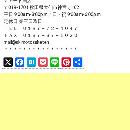
アキモト酒店
〒019-1701 秋田県大仙市神宮寺162
平日 9:00a.m-8:00p.m／日・祝 9:00a.m-6:00p.m
定休日 第三日曜日
ＴＥＬ．０１８７－７２－４０４７
ＦＡＸ．０１８７－８７－１０２０
mail@akimotosaketen
＊＊＊＊＊＊＊＊＊＊＊＊＊＊＊＊
X
F
H
P
Li
Pi
共
a
at
o
n
nt
有
ce
e
ck
e
er
b
n
et
es
o
a
t
o
k