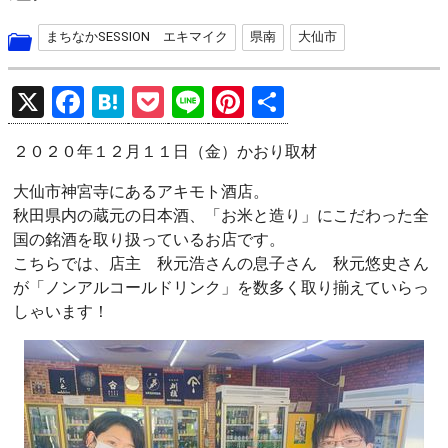
まちなかSESSION エキマイク
県南
大仙市
X
F
H
P
Li
Pi
共
a
at
o
n
nt
有
２０２０年１２月１１日（金）かおり取材
ce
e
ck
e
er
b
n
et
es
大仙市神宮寺にあるアキモト酒店。
秋田県内の蔵元の日本酒、「お米と造り」にこだわった全
o
a
t
国の銘酒を取り扱っているお店です。
o
こちらでは、店主 秋元浩さんの息子さん 秋元悠史さん
k
が「ノンアルコールドリンク」を数多く取り揃えていらっ
しゃいます！