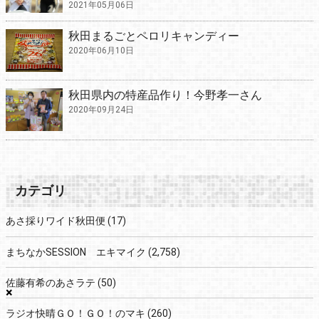
2021年05月06日
秋田まるごとペロリキャンディー
2020年06月10日
秋田県内の特産品作り！今野孝一さん
2020年09月24日
カテゴリ
あさ採りワイド秋田便
(17)
まちなかSESSION エキマイク
(2,758)
佐藤有希のあさラテ
(50)
×
ラジオ快晴ＧＯ！ＧＯ！のマキ
(260)