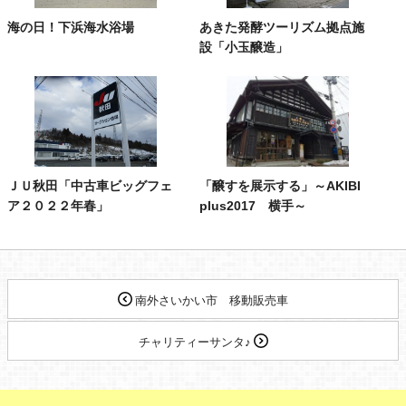
海の日！下浜海水浴場
あきた発酵ツーリズム拠点施
設「小玉醸造」
ＪＵ秋田「中古車ビッグフェ
「醸すを展示する」～AKIBI
ア２０２２年春」
plus2017 横手～
南外さいかい市 移動販売車
チャリティーサンタ♪