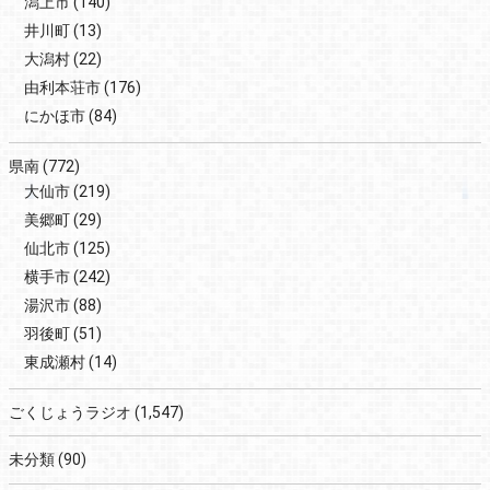
潟上市
(140)
井川町
(13)
大潟村
(22)
由利本荘市
(176)
にかほ市
(84)
県南
(772)
大仙市
(219)
美郷町
(29)
仙北市
(125)
横手市
(242)
湯沢市
(88)
羽後町
(51)
東成瀬村
(14)
ごくじょうラジオ
(1,547)
未分類
(90)