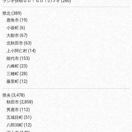
ラジオ快晴ＧＯ！ＧＯ！のマキ
(260)
県北
(389)
鹿角市
(19)
小坂町
(6)
大館市
(67)
北秋田市
(63)
上小阿仁村
(14)
能代市
(153)
八峰町
(23)
三種町
(28)
藤里町
(12)
県央
(3,478)
秋田市
(2,858)
男鹿市
(112)
五城目町
(51)
八郎潟町
(12)