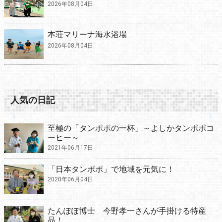
2026年08月04日
本荘マリーナ海水浴場
2026年08月04日
人気の日記
至極の「タンポポの一杯」～よしかタンポポコ
ーヒー～
2021年06月17日
「日本タンポポ」で地域を元気に！
2020年06月04日
たんぽぽ博士 今野孝一さんが手掛ける特産
品！