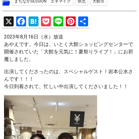
まちなかSESSION エキマイク
県北
大館市
X
F
H
P
Li
Pi
共
a
at
o
n
nt
有
2023年8月16日（水）放送
ce
e
ck
e
er
あやえです。今日は、いとく大館ショッピングセンターで
b
n
et
es
開催されていた「大館を元気に！夏祭りライブ！」にお邪
o
a
t
魔しました。
o
出演してくださったのは、スペシャルゲスト！岩本公水さ
k
んです！！！
今日到着されて、忙しい中出演してくださいました！！