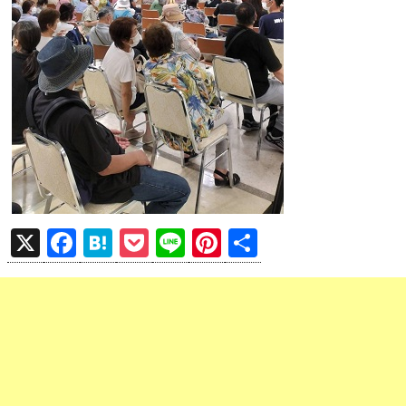
X
F
H
P
Li
Pi
共
a
at
o
n
nt
有
ce
e
ck
e
er
b
n
et
es
o
a
t
o