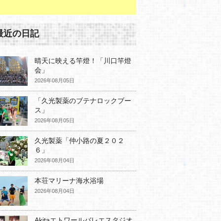
最近の日記
晴天に映える竿燈！「川口竿燈
会」
2026年08月05日
「久光製薬のブテナロックブー
ス」
2026年08月05日
久光製薬「仲小路の夏２０２
６」
2026年08月04日
本荘マリーナ海水浴場
2026年08月04日
Akitaエトワールバレエスタジオ