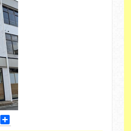
Pi
共
nt
有