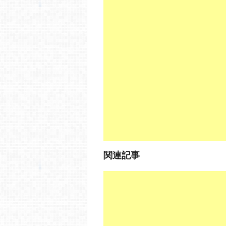
c
e
ck
e
e
n
et
b
a
o
o
k
関連記事