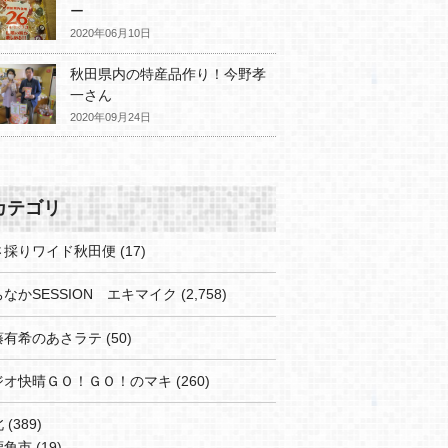
ー
2020年06月10日
秋田県内の特産品作り！今野孝
一さん
2020年09月24日
カテゴリ
さ採りワイド秋田便
(17)
なかSESSION エキマイク
(2,758)
藤有希のあさラテ
(50)
ジオ快晴ＧＯ！ＧＯ！のマキ
(260)
北
(389)
鹿角市
(19)