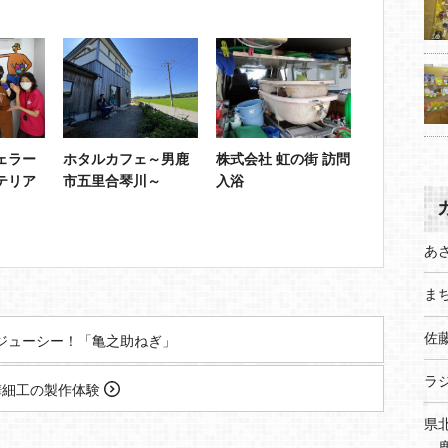
ェラー
ホタルカフェ～男鹿
株式会社 虹の街 訪問
テリア
市五里合琴川～
入浴
あ
まち
佐
ジューシー！「亀之助ねぎ」
ラ
樺細工の製作体験
県