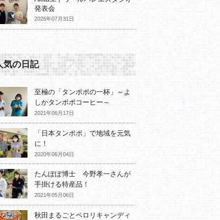
発表会
2026年07月31日
人気の日記
至極の「タンポポの一杯」～よ
しかタンポポコーヒー～
2021年06月17日
「日本タンポポ」で地域を元気
に！
2020年06月04日
たんぽぽ博士 今野孝一さんが
手掛ける特産品！
2021年05月06日
秋田まるごとペロリキャンディ