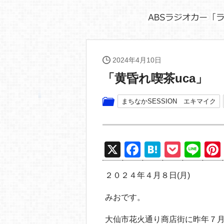
2024年4月10日
「黄昏れ喫茶uca」
まちなかSESSION エキマイク
X
F
H
P
Li
a
at
o
n
２０２４年４月８日(月)
c
e
ck
e
e
n
et
みおです。
b
a
大仙市花火通り商店街に昨年７月