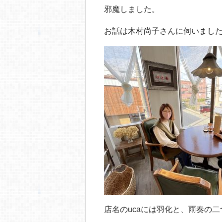
o
邪魔しました。
o
お話は木村尚子さんに伺いまし
k
店名のucaには羽化と、雨奏の