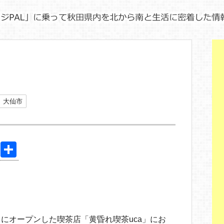
大仙市
Pi
共
nt
有
er
e
st
にオープンした喫茶店「黄昏れ喫茶uca」にお