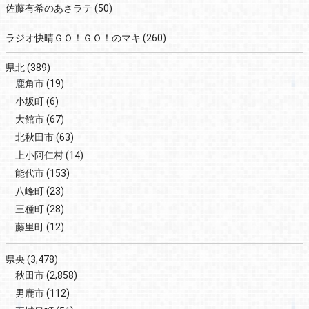
佐藤有希のあさラテ
(50)
ラジオ快晴ＧＯ！ＧＯ！のマキ
(260)
県北
(389)
鹿角市
(19)
小坂町
(6)
大館市
(67)
北秋田市
(63)
上小阿仁村
(14)
能代市
(153)
八峰町
(23)
三種町
(28)
藤里町
(12)
県央
(3,478)
秋田市
(2,858)
男鹿市
(112)