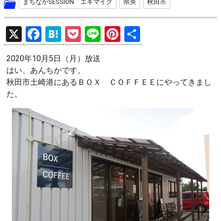
まちなかSESSION エキマイク
県央
秋田市
X
F
H
P
Li
Pi
共
a
at
o
n
nt
有
2020年10月5日（月）放送
ce
e
ck
e
er
はい、あんちかです。
b
n
et
es
秋田市土崎港にあるＢＯＸ ＣＯＦＦＥＥにやってきまし
o
a
t
た。
o
k