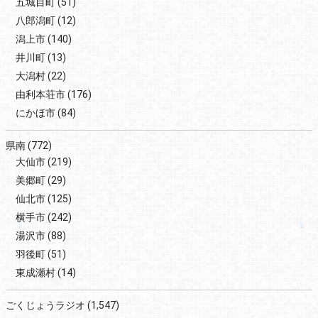
五城目町
(51)
八郎潟町
(12)
潟上市
(140)
井川町
(13)
大潟村
(22)
由利本荘市
(176)
にかほ市
(84)
県南
(772)
大仙市
(219)
美郷町
(29)
仙北市
(125)
横手市
(242)
湯沢市
(88)
羽後町
(51)
東成瀬村
(14)
ごくじょうラジオ
(1,547)