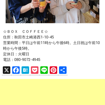
☆ＢＯＸ ＣＯＦＦＥＥ☆
住所：秋田市土崎港西1-10-45
営業時間：平日は午前11時から午後6時。土日祝は午前10
時から午後5時。
定休日：火曜日
電話：080-9072-4945
X
F
H
P
Li
Pi
共
a
at
o
n
nt
有
ce
e
ck
e
er
b
n
et
es
o
a
t