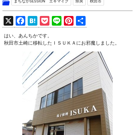
まちなかSESSION エキマイク
県央
秋田市
X
F
H
P
Li
Pi
共
a
at
o
n
nt
有
はい、あんちかです。
ce
e
ck
e
er
秋田市土崎に移転したＩＳＵＫＡにお邪魔しました。
b
n
et
es
o
a
t
o
k