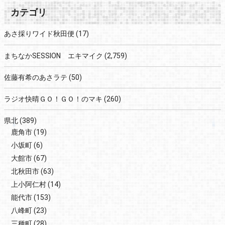
カテゴリ
あさ採りワイド秋田便
(17)
まちなかSESSION エキマイク
(2,759)
佐藤有希のあさラテ
(50)
ラジオ快晴ＧＯ！ＧＯ！のマキ
(260)
県北
(389)
鹿角市
(19)
小坂町
(6)
大館市
(67)
北秋田市
(63)
上小阿仁村
(14)
能代市
(153)
八峰町
(23)
三種町
(28)