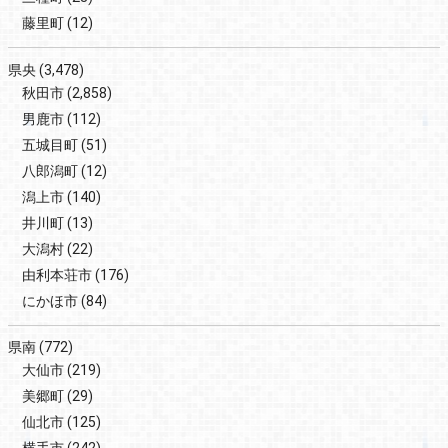
藤里町
(12)
県央
(3,478)
秋田市
(2,858)
男鹿市
(112)
五城目町
(51)
八郎潟町
(12)
潟上市
(140)
井川町
(13)
大潟村
(22)
由利本荘市
(176)
にかほ市
(84)
県南
(772)
大仙市
(219)
美郷町
(29)
仙北市
(125)