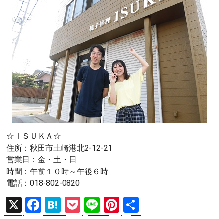
☆ＩＳＵＫＡ☆
住所：秋田市土崎港北2-12-21
営業日：金・土・日
時間：午前１０時～午後６時
電話：018-802-0820
X
F
H
P
Li
Pi
共