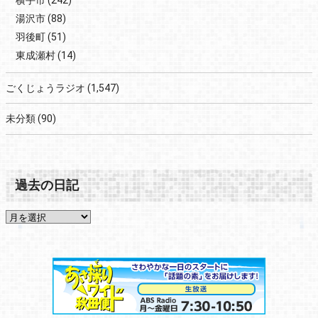
横手市
(242)
湯沢市
(88)
羽後町
(51)
東成瀬村
(14)
ごくじょうラジオ
(1,547)
未分類
(90)
過去の日記