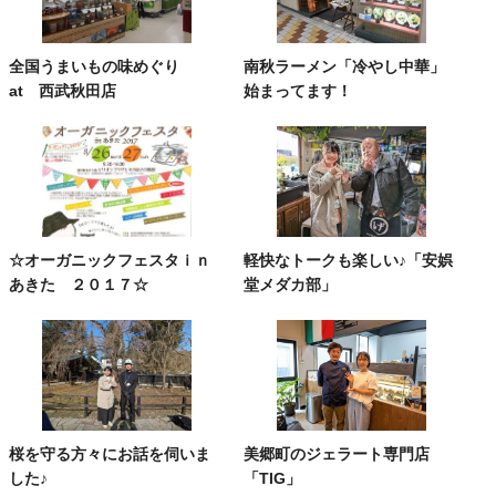
全国うまいもの味めぐり
南秋ラーメン「冷やし中華」
at 西武秋田店
始まってます！
☆オーガニックフェスタｉｎ
軽快なトークも楽しい♪「安娯
あきた ２０１７☆
堂メダカ部」
桜を守る方々にお話を伺いま
美郷町のジェラート専門店
した♪
「TIG」