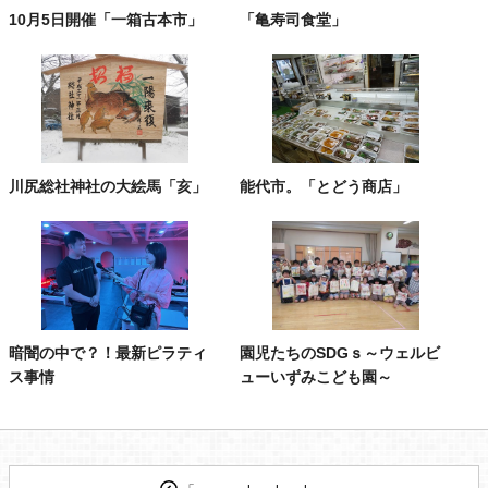
10月5日開催「一箱古本市」
「亀寿司食堂」
川尻総社神社の大絵馬「亥」
能代市。「とどう商店」
暗闇の中で？！最新ピラティ
園児たちのSDGｓ～ウェルビ
ス事情
ューいずみこども園～