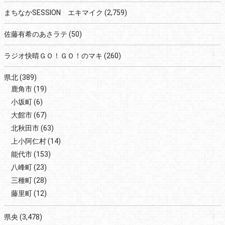
まちなかSESSION エキマイク
(2,759)
佐藤有希のあさラテ
(50)
ラジオ快晴ＧＯ！ＧＯ！のマキ
(260)
県北
(389)
鹿角市
(19)
小坂町
(6)
大館市
(67)
北秋田市
(63)
上小阿仁村
(14)
能代市
(153)
八峰町
(23)
三種町
(28)
藤里町
(12)
県央
(3,478)