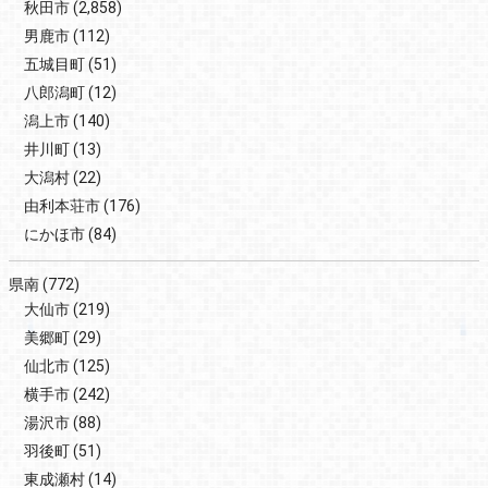
秋田市
(2,858)
男鹿市
(112)
五城目町
(51)
八郎潟町
(12)
潟上市
(140)
井川町
(13)
大潟村
(22)
由利本荘市
(176)
にかほ市
(84)
県南
(772)
大仙市
(219)
美郷町
(29)
仙北市
(125)
横手市
(242)
湯沢市
(88)
羽後町
(51)
東成瀬村
(14)