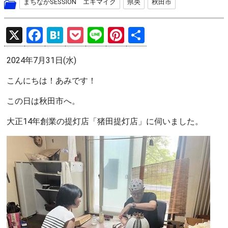
まちなかSESSION エキマイク
県央
秋田市
X
F
H
P
Li
Pi
共
a
at
o
n
nt
有
2024年7月31日(水)
ce
e
ck
e
er
b
n
et
es
こんにちは！あみです！
o
a
t
この日は秋田市へ。
o
大正14年創業の提灯店「猪田提灯店」に伺いました。
k