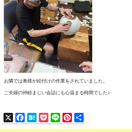
お隣では奥様が絵付けの作業をされていました。
ご夫婦の仲睦まじい会話にも心温まる時間でした♪
X
F
H
P
Li
Pi
共
a
at
o
n
nt
有