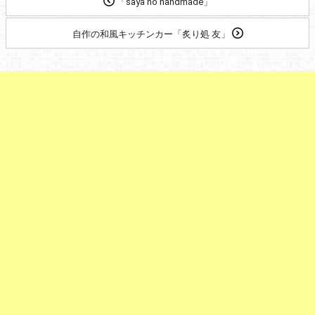
「saya no handmade」
自作の和風キッチンカー「炙り処 友」