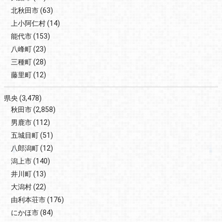
北秋田市
(63)
上小阿仁村
(14)
能代市
(153)
八峰町
(23)
三種町
(28)
藤里町
(12)
県央
(3,478)
秋田市
(2,858)
男鹿市
(112)
五城目町
(51)
八郎潟町
(12)
潟上市
(140)
井川町
(13)
大潟村
(22)
由利本荘市
(176)
にかほ市
(84)