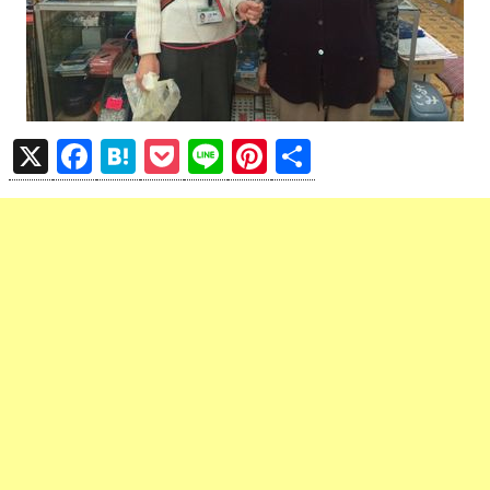
X
F
H
P
Li
Pi
共
a
at
o
n
nt
有
ce
e
ck
e
er
b
n
et
es
o
a
t
o
k