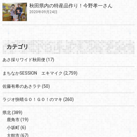
秋田県内の特産品作り！今野孝一さん
2020年09月24日
カテゴリ
あさ採りワイド秋田便
(17)
まちなかSESSION エキマイク
(2,759)
佐藤有希のあさラテ
(50)
ラジオ快晴ＧＯ！ＧＯ！のマキ
(260)
県北
(389)
鹿角市
(19)
小坂町
(6)
大館市
(67)