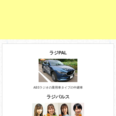
ラジPAL
ABSラジオの乗用車タイプの中継車
ラジパルス