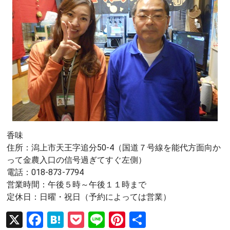
香味
住所：潟上市天王字追分50-4（国道７号線を能代方面向か
って金農入口の信号過ぎてすぐ左側）
電話：018-873-7794
営業時間：午後５時～午後１１時まで
定休日：日曜・祝日（予約によっては営業）
X
F
H
P
Li
Pi
共