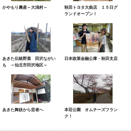
かやもり農産～大潟村～
秋田トヨタ大曲店 １５日グ
ランドオープン！
あきた伝統野菜 田沢ながい
日本政策金融公庫・秋田支店
も ～仙北市田沢地区～
あきた舞妓から芸者へ
本荘公園 オムチーズフラン
ク！