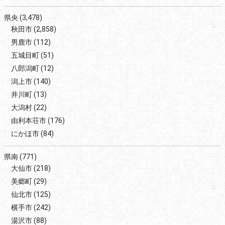
県央
(3,478)
秋田市
(2,858)
男鹿市
(112)
五城目町
(51)
八郎潟町
(12)
潟上市
(140)
井川町
(13)
大潟村
(22)
由利本荘市
(176)
にかほ市
(84)
県南
(771)
大仙市
(218)
美郷町
(29)
仙北市
(125)
横手市
(242)
湯沢市
(88)