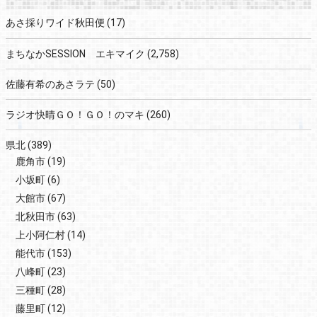
あさ採りワイド秋田便
(17)
まちなかSESSION エキマイク
(2,758)
佐藤有希のあさラテ
(50)
ラジオ快晴ＧＯ！ＧＯ！のマキ
(260)
県北
(389)
鹿角市
(19)
小坂町
(6)
大館市
(67)
北秋田市
(63)
上小阿仁村
(14)
能代市
(153)
八峰町
(23)
三種町
(28)
藤里町
(12)