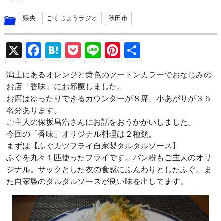
県央
ごくじょうラジオ
秋田市
X
F
H
P
Li
Pi
共
a
at
o
n
nt
有
潟上にあるオレンジと黄色のツートンカラーでおなじみの
ce
e
ck
e
er
お店「香味」にお邪魔しました。
b
n
et
es
お席はゆったりできるカウンターが８席、小あがりが３５
o
a
t
名分あります。
ご主人の保坂昌浩さんにお話をおうかがいしました。
o
今回の「香味」オリジナル料理は２種類。
k
まずは【ふぐカツフライ自家製タルタルソース】
ふぐを丸々１匹使ったフライです。パン粉もご主人のオリ
ジナル。サックとした衣の食感にふんわりとしたふぐ。ま
た自家製のタルタルソースが良い味を出してます。