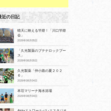
最近の日記
晴天に映える竿燈！「川口竿燈
会」
2026年08月05日
「久光製薬のブテナロックブー
ス」
2026年08月05日
久光製薬「仲小路の夏２０２
６」
2026年08月04日
本荘マリーナ海水浴場
2026年08月04日
Akitaエトワールバレエスタジオ