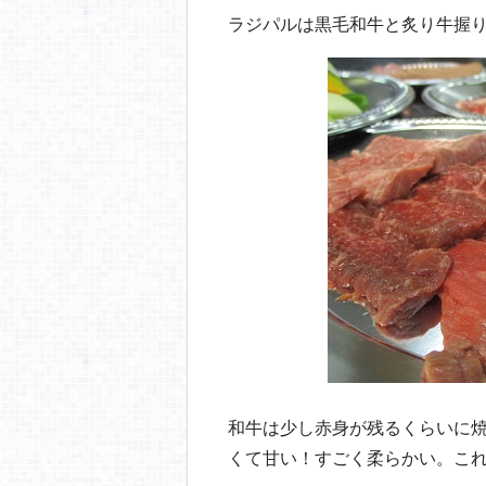
ラジパルは黒毛和牛と炙り牛握
和牛は少し赤身が残るくらいに
くて甘い！すごく柔らかい。こ