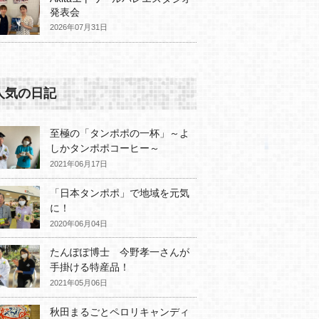
発表会
2026年07月31日
人気の日記
至極の「タンポポの一杯」～よ
しかタンポポコーヒー～
2021年06月17日
「日本タンポポ」で地域を元気
に！
2020年06月04日
たんぽぽ博士 今野孝一さんが
手掛ける特産品！
2021年05月06日
秋田まるごとペロリキャンディ