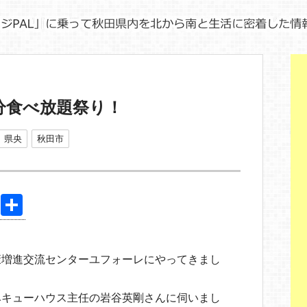
0分食べ放題祭り！
県央
秋田市
Pi
共
nt
有
er
康増進交流センターユフォーレにやってきまし
e
st
ベキューハウス主任の岩谷英剛さんに伺いまし