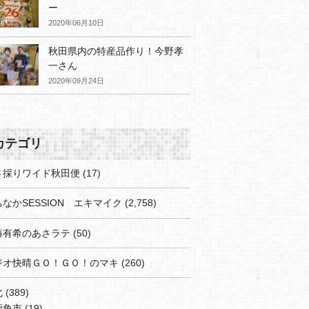
ー
2020年06月10日
秋田県内の特産品作り！今野孝
一さん
2020年09月24日
カテゴリ
さ採りワイド秋田便
(17)
なかSESSION エキマイク
(2,758)
藤有希のあさラテ
(50)
ジオ快晴ＧＯ！ＧＯ！のマキ
(260)
北
(389)
鹿角市
(19)