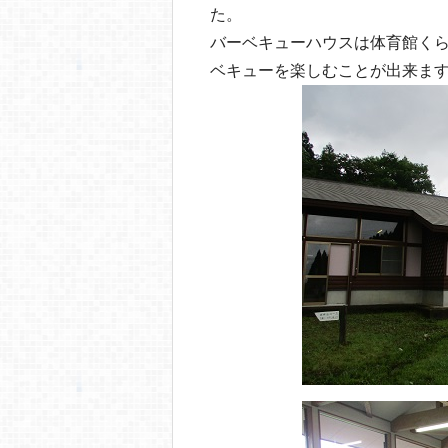
o
た。
o
バーベキューハウスは体育館く
k
ベキューを楽しむことが出来ま