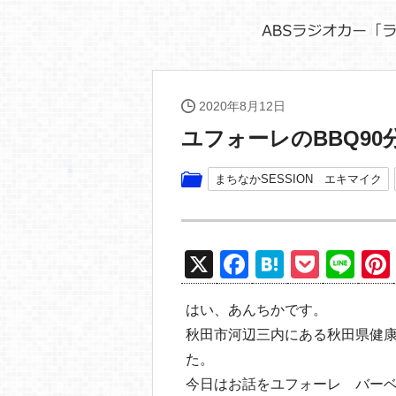
2020年8月12日
ユフォーレのBBQ9
まちなかSESSION エキマイク
X
F
H
P
Li
a
at
o
n
はい、あんちかです。
c
e
ck
e
秋田市河辺三内にある秋田県健
e
n
et
た。
b
a
今日はお話をユフォーレ バー