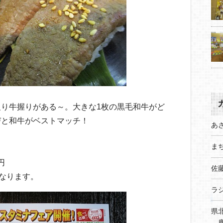
り牛握りがある～。大きな1枚の黒毛和牛がど
びと和牛がベストマッチ！
あ
まち
円
佐
となります。
ラ
県