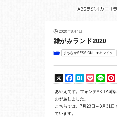
2020年8月4日
雑がみランド2020
まちなかSESSION エキマイク
X
F
H
P
Li
a
at
o
n
あやえです。フォンテAKITA
c
e
ck
e
お邪魔しました。
e
n
et
こちらでは、7月23日～8月3
b
a
ています。