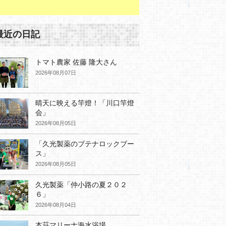
最近の日記
トマト農家 佐藤 隆大さん
2026年08月07日
晴天に映える竿燈！「川口竿燈
会」
2026年08月05日
「久光製薬のブテナロックブー
ス」
2026年08月05日
久光製薬「仲小路の夏２０２
６」
2026年08月04日
本荘マリーナ海水浴場