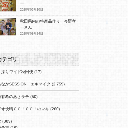
ー
2020年06月10日
秋田県内の特産品作り！今野孝
一さん
2020年09月24日
カテゴリ
さ採りワイド秋田便
(17)
なかSESSION エキマイク
(2,759)
藤有希のあさラテ
(50)
ジオ快晴ＧＯ！ＧＯ！のマキ
(260)
北
(389)
鹿角市
(19)