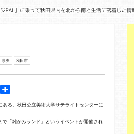
県央
秋田市
Pi
共
nt
有
6階にある、秋田公立美術大学サテライトセンターに
er
e
1日まで「雑がみランド」というイベントが開催され
st