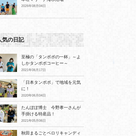
2026年08月04日
人気の日記
至極の「タンポポの一杯」～よ
しかタンポポコーヒー～
2021年06月17日
「日本タンポポ」で地域を元気
に！
2020年06月04日
たんぽぽ博士 今野孝一さんが
手掛ける特産品！
2021年05月06日
秋田まるごとペロリキャンディ