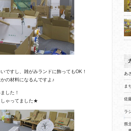
。
いですし、雑がみランドに飾ってもOK！
あ
かの材料になるんですよ♪
まち
いました！
佐
っしゃってました★
ラ
県