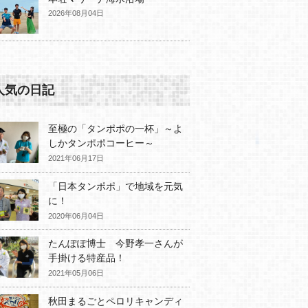
2026年08月04日
人気の日記
至極の「タンポポの一杯」～よ
しかタンポポコーヒー～
2021年06月17日
「日本タンポポ」で地域を元気
に！
2020年06月04日
たんぽぽ博士 今野孝一さんが
手掛ける特産品！
2021年05月06日
秋田まるごとペロリキャンディ