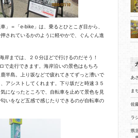
」＝「e-bike」は、乗るとひとこぎ目から、
で押されているかのように軽やかで、ぐんぐん進
ノ崎海岸までは、２０分ほどで行けるのだそう！
０キロで走行できます。海岸沿いの景色はもちろ
男鹿半島。上り坂などで疲れてきてずっと漕いで
あ
と、アシストしてくれます。下り坂だと時速３５
まち
と気になったところで、自転車を止めて景色を見
や匂いをなど五感で感じたりできるのが自転車の
佐
ラ
県