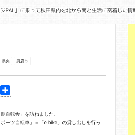
県央
男鹿市
Pi
共
nt
有
er
男鹿自転舎」を訪ねました。
e
ーツ自転車」＝「e-bike」の貸し出しを行っ
st