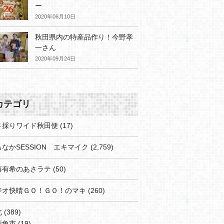
ー
2020年06月10日
秋田県内の特産品作り！今野孝
一さん
2020年09月24日
カテゴリ
さ採りワイド秋田便
(17)
なかSESSION エキマイク
(2,759)
藤有希のあさラテ
(50)
ジオ快晴ＧＯ！ＧＯ！のマキ
(260)
北
(389)
鹿角市
(19)