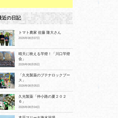
最近の日記
トマト農家 佐藤 隆大さん
2026年08月07日
晴天に映える竿燈！「川口竿燈
会」
2026年08月05日
「久光製薬のブテナロックブー
ス」
2026年08月05日
久光製薬「仲小路の夏２０２
６」
2026年08月04日
本荘マリーナ海水浴場