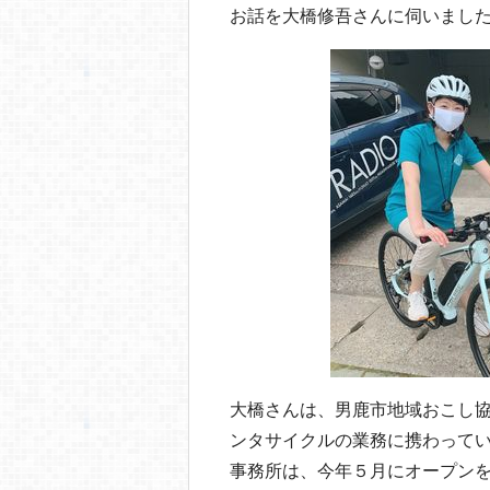
o
お話を大橋修吾さんに伺いまし
o
k
大橋さんは、男鹿市地域おこし
ンタサイクルの業務に携わって
事務所は、今年５月にオープンを迎