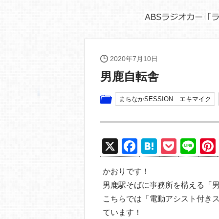
2020年7月10日
男鹿自転舎
まちなかSESSION エキマイク
X
F
H
P
Li
a
at
o
n
かおりです！
c
e
ck
e
男鹿駅そばに事務所を構える「
e
n
et
こちらでは「電動アシスト付きスポ
b
a
ています！