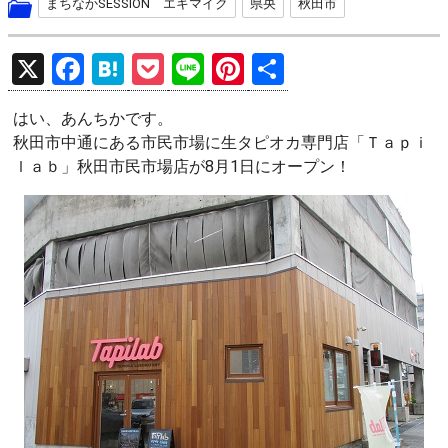
まちなかSESSION エキマイク
県央
秋田市
X
F
H
P
Li
Pi
共
a
at
o
n
nt
有
はい、あんちかです。
ce
e
ck
e
er
秋田市中通にある市民市場に生タピオカ専門店「Ｔａｐｉ
b
n
et
es
ｌａｂ」秋田市民市場店が8月1日にオープン！
o
a
t
o
k