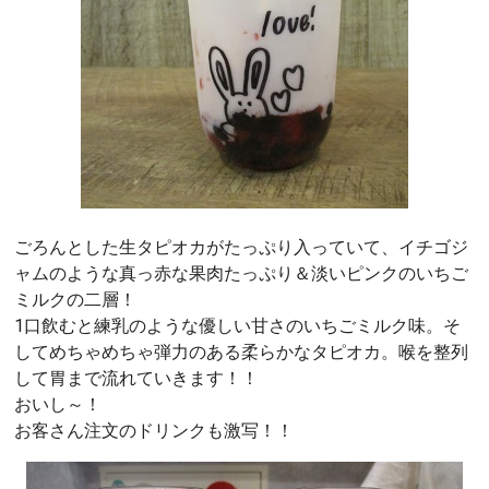
ごろんとした生タピオカがたっぷり入っていて、イチゴジ
ャムのような真っ赤な果肉たっぷり＆淡いピンクのいちご
ミルクの二層！
1口飲むと練乳のような優しい甘さのいちごミルク味。そ
してめちゃめちゃ弾力のある柔らかなタピオカ。喉を整列
して胃まで流れていきます！！
おいし～！
お客さん注文のドリンクも激写！！