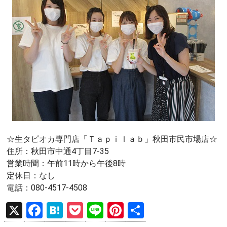
☆生タピオカ専門店「Ｔａｐｉｌａｂ」秋田市民市場店☆
住所：秋田市中通4丁目7-35
営業時間：午前11時から午後8時
定休日：なし
電話：080-4517-4508
X
F
H
P
Li
Pi
共
a
at
o
n
nt
有