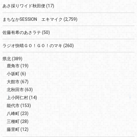
あさ採りワイド秋田便
(17)
まちなかSESSION エキマイク
(2,759)
佐藤有希のあさラテ
(50)
ラジオ快晴ＧＯ！ＧＯ！のマキ
(260)
県北
(389)
鹿角市
(19)
小坂町
(6)
大館市
(67)
北秋田市
(63)
上小阿仁村
(14)
能代市
(153)
八峰町
(23)
三種町
(28)
藤里町
(12)