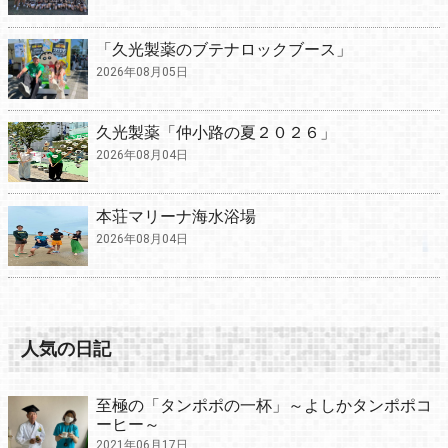
「久光製薬のブテナロックブース」
2026年08月05日
久光製薬「仲小路の夏２０２６」
2026年08月04日
本荘マリーナ海水浴場
2026年08月04日
人気の日記
至極の「タンポポの一杯」～よしかタンポポコ
ーヒー～
2021年06月17日