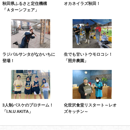
秋田県ふるさと定住機構
オカネイラズ秋田！
「Ａターンフェア」
ラジパルサンタがなかいちに
生でも甘いトウモロコシ！
登場！
「照井農園」
3人制バスケのプロチーム！
化世沢食堂リスタート～レオ
「I.N.U AKITA」
ズキッチン～