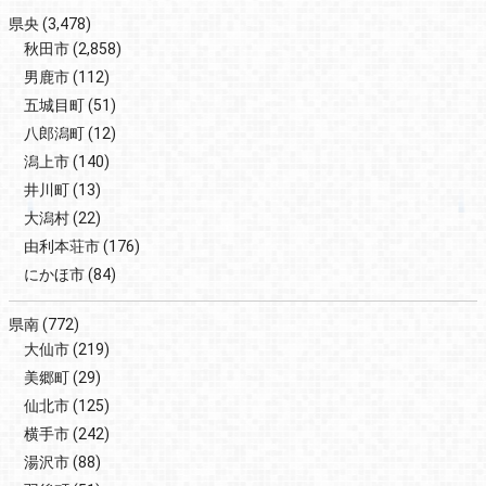
県央
(3,478)
秋田市
(2,858)
男鹿市
(112)
五城目町
(51)
八郎潟町
(12)
潟上市
(140)
井川町
(13)
大潟村
(22)
由利本荘市
(176)
にかほ市
(84)
県南
(772)
大仙市
(219)
美郷町
(29)
仙北市
(125)
横手市
(242)
湯沢市
(88)