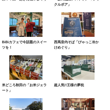
クルボア」
BiBiカフェで今話題のスイー
西馬音内そば「びゃっこ冷か
ツを！
けめぐり」
米どころ秋田の「お米ジェラ
超人気!!王様の夢枕
ート」