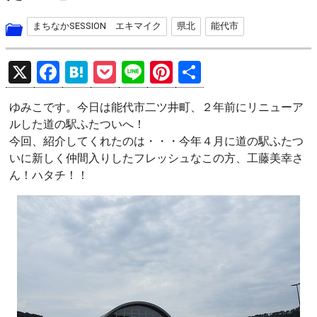
まちなかSESSION エキマイク
県北
能代市
X
F
H
P
Li
Pi
共
a
at
o
n
nt
有
ゆみこです。今日は能代市二ツ井町、２年前にリニューア
ce
e
ck
e
er
ルした道の駅ふたついへ！
b
n
et
es
今回、紹介してくれたのは・・・今年４月に道の駅ふたつ
o
a
t
いに新しく仲間入りしたフレッシュなこの方、工藤美幸さ
ん！ハタチ！！
o
k