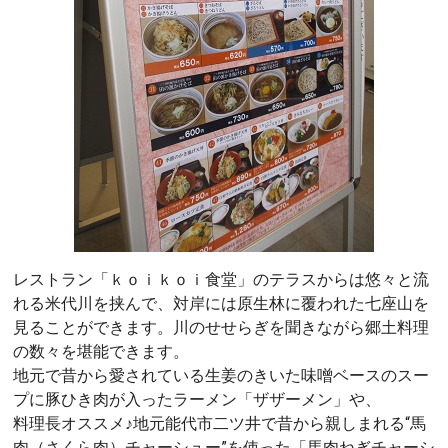
レストラン「ｋｏｉｋｏｉ食堂」のテラスからは悠々と流
れる米代川を挟んで、対岸には原生林に覆われた七座山を
見ることができます。川のせせらぎを聞きながら郷土料理
の数々を堪能できます。
地元で昔から愛されている生姜のきいた味噌ベースのスー
プに豚ひき肉が入ったラーメン「ザザーメン」や、
料理長オススメ♪地元能代市二ツ井で昔から親しまれる“馬
肉（さくら肉）チャーシュー”を使った「馬肉ねぎチャーシ