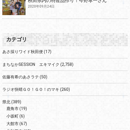
秋田県内の特産品作り！今野孝一さん
2020年09月24日
カテゴリ
あさ採りワイド秋田便
(17)
まちなかSESSION エキマイク
(2,758)
佐藤有希のあさラテ
(50)
ラジオ快晴ＧＯ！ＧＯ！のマキ
(260)
県北
(389)
鹿角市
(19)
小坂町
(6)
大館市
(67)