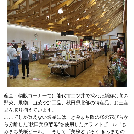
産直・物販コーナーでは能代市二ツ井で採れた新鮮な旬の
野菜、果物、山菜や加工品、秋田県北部の特産品、お土産
品を取り揃えています。
ここでしか買えない逸品には、きみまち阪の桜の花びらか
ら分離した“秋田美桜酵母”を使用したクラフトビール「き
みまち美桜ビール」、そして「美桜どぶろく きみまちの