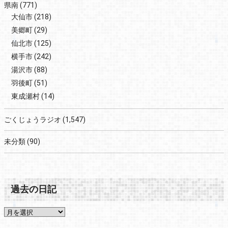
県南
(771)
大仙市
(218)
美郷町
(29)
仙北市
(125)
横手市
(242)
湯沢市
(88)
羽後町
(51)
東成瀬村
(14)
ごくじょうラジオ
(1,547)
未分類
(90)
過去の日記