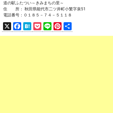
道の駅ふたつい～きみまちの里～
住 所： 秋田県能代市二ツ井町小繁字泉51
電話番号：０１８５－７４－５１１８
X
F
H
P
Li
Pi
共
a
at
o
n
nt
有
ce
e
ck
e
er
b
n
et
es
o
a
t
o
k