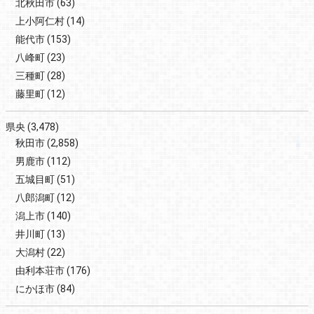
北秋田市
(63)
上小阿仁村
(14)
能代市
(153)
八峰町
(23)
三種町
(28)
藤里町
(12)
県央
(3,478)
秋田市
(2,858)
男鹿市
(112)
五城目町
(51)
八郎潟町
(12)
潟上市
(140)
井川町
(13)
大潟村
(22)
由利本荘市
(176)
にかほ市
(84)