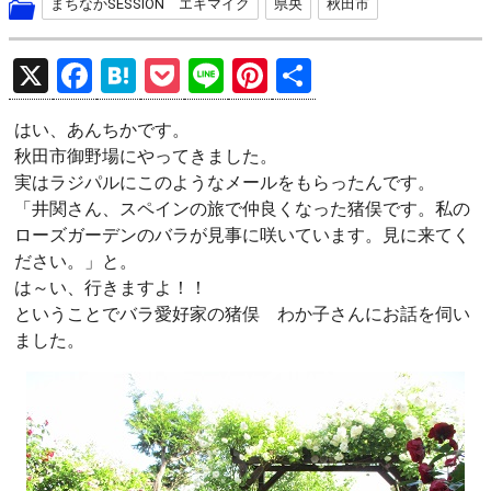
まちなかSESSION エキマイク
県央
秋田市
X
F
H
P
Li
Pi
共
a
at
o
n
nt
有
はい、あんちかです。
ce
e
ck
e
er
秋田市御野場にやってきました。
b
n
et
es
実はラジパルにこのようなメールをもらったんです。
o
a
t
「井関さん、スペインの旅で仲良くなった猪俣です。私の
ローズガーデンのバラが見事に咲いています。見に来てく
o
ださい。」と。
k
は～い、行きますよ！！
ということでバラ愛好家の猪俣 わか子さんにお話を伺い
ました。