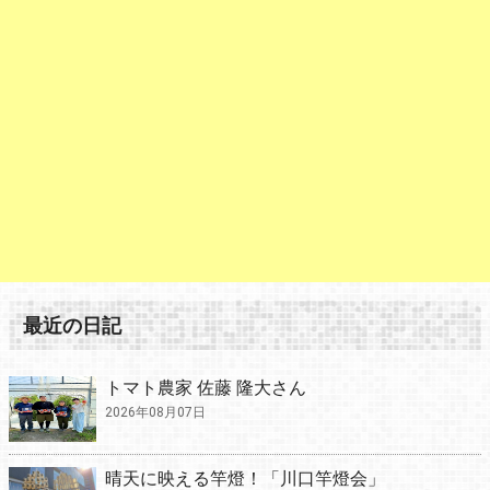
最近の日記
トマト農家 佐藤 隆大さん
2026年08月07日
晴天に映える竿燈！「川口竿燈会」