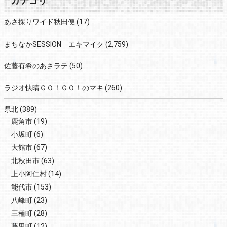
カテゴリ
あさ採りワイド秋田便
(17)
まちなかSESSION エキマイク
(2,759)
佐藤有希のあさラテ
(50)
ラジオ快晴ＧＯ！ＧＯ！のマキ
(260)
県北
(389)
鹿角市
(19)
小坂町
(6)
大館市
(67)
北秋田市
(63)
上小阿仁村
(14)
能代市
(153)
八峰町
(23)
三種町
(28)
藤里町
(12)