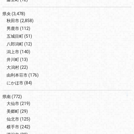
県央
(3,478)
秋田市
(2,858)
男鹿市
(112)
五城目町
(51)
八郎潟町
(12)
潟上市
(140)
井川町
(13)
大潟村
(22)
由利本荘市
(176)
にかほ市
(84)
県南
(772)
大仙市
(219)
美郷町
(29)
仙北市
(125)
横手市
(242)