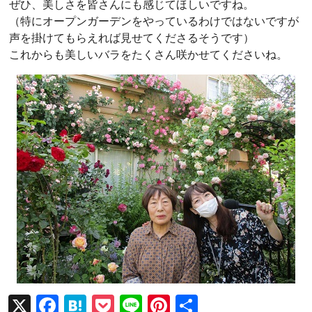
ぜひ、美しさを皆さんにも感じてほしいですね。
（特にオープンガーデンをやっているわけではないですが
声を掛けてもらえれば見せてくださるそうです）
これからも美しいバラをたくさん咲かせてくださいね。
X
F
H
P
Li
Pi
共