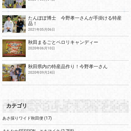
たんぽぽ博士 今野孝一さんが手掛ける特産
品！
2021年05月06日
秋田まるごとペロリキャンディー
2020年06月10日
秋田県内の特産品作り！今野孝一さん
2020年09月24日
カテゴリ
あさ採りワイド秋田便
(17)
まちなかSESSION エキマイク
(2,758)