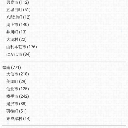
男鹿市
(112)
五城目町
(51)
八郎潟町
(12)
潟上市
(140)
井川町
(13)
大潟村
(22)
由利本荘市
(176)
にかほ市
(84)
県南
(771)
大仙市
(218)
美郷町
(29)
仙北市
(125)
横手市
(242)
湯沢市
(88)
羽後町
(51)
東成瀬村
(14)