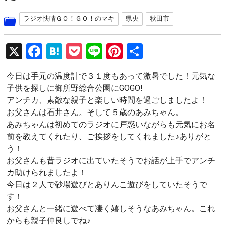
ラジオ快晴ＧＯ！ＧＯ！のマキ
県央
秋田市
X
F
H
P
Li
Pi
共
a
at
o
n
nt
有
今日は手元の温度計で３１度もあって激暑でした！元気な
ce
e
ck
e
er
子供を探しに御所野総合公園にGOGO!
b
n
et
es
アンチカ、素敵な親子と楽しい時間を過ごしましたよ！
o
a
t
お父さんは石井さん。そして５歳のあみちゃん。
あみちゃんは初めてのラジオに戸惑いながらも元気にお名
o
前を教えてくれたり、ご挨拶をしてくれました♪ありがと
k
う！
お父さんも昔ラジオに出ていたそうでお話が上手でアンチ
カ助けられましたよ！
今日は２人で砂場遊びとありんこ遊びをしていたそうで
す！
お父さんと一緒に遊べて凄く嬉しそうなあみちゃん。これ
からも親子仲良しでね♪