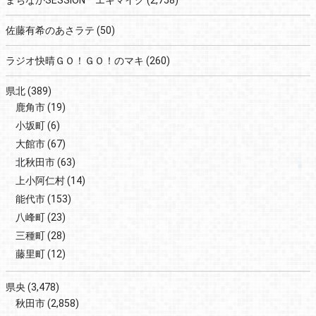
佐藤有希のあさラテ
(50)
ラジオ快晴ＧＯ！ＧＯ！のマキ
(260)
県北
(389)
鹿角市
(19)
小坂町
(6)
大館市
(67)
北秋田市
(63)
上小阿仁村
(14)
能代市
(153)
八峰町
(23)
三種町
(28)
藤里町
(12)
県央
(3,478)
秋田市
(2,858)