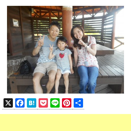
X
F
H
P
Li
Pi
共
a
at
o
n
nt
有
ce
e
ck
e
er
b
n
et
es