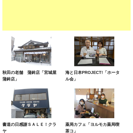
秋田の老舗 蒲鉾店「宮城屋
海と日本PROJECT!「ホータ
蒲鉾店」
ル会」
書道の日感謝ＳＡＬＥ！クラ
薬局カフェ「ヨルモカ薬局喫
ヤ
茶コ」