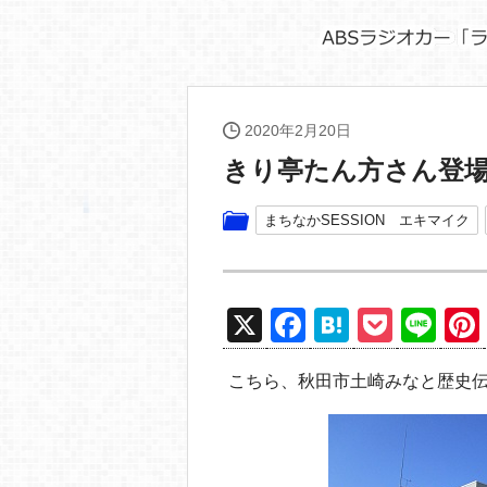
2020年2月20日
きり亭たん方さん登
まちなかSESSION エキマイク
X
F
H
P
Li
a
at
o
n
こちら、秋田市土崎みなと歴史
c
e
ck
e
e
n
et
b
a