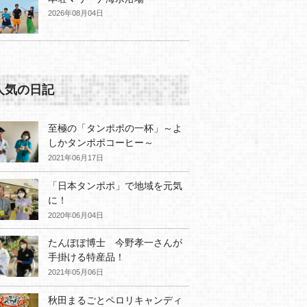
2026年08月04日
人気の日記
至極の「タンポポの一杯」～よ
しかタンポポコーヒー～
2021年06月17日
「日本タンポポ」で地域を元気
に！
2020年06月04日
たんぽぽ博士 今野孝一さんが
手掛ける特産品！
2021年05月06日
秋田まるごとペロリキャンディ