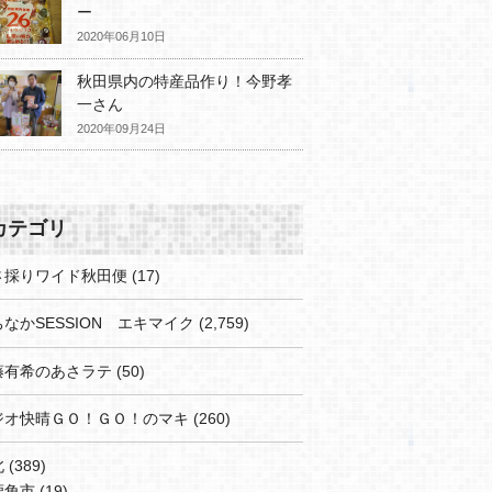
ー
2020年06月10日
秋田県内の特産品作り！今野孝
一さん
2020年09月24日
カテゴリ
さ採りワイド秋田便
(17)
なかSESSION エキマイク
(2,759)
藤有希のあさラテ
(50)
ジオ快晴ＧＯ！ＧＯ！のマキ
(260)
北
(389)
鹿角市
(19)