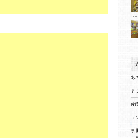
あ
まち
佐
ラ
県