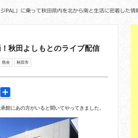
場！秋田よしもとのライブ配信
県央
秋田市
Pi
共
nt
有
伝承館にあの方がいると聞いてやってきました。
er
e
st