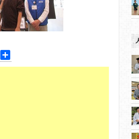
Pi
共
nt
有
er
e
st