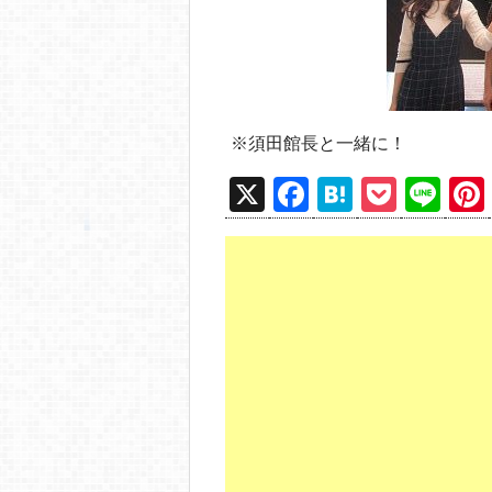
※須田館長と一緒に！
X
F
H
P
Li
a
at
o
n
c
e
ck
e
e
n
et
b
a
o
o
k