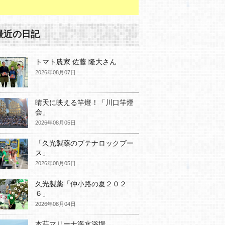
最近の日記
トマト農家 佐藤 隆大さん
2026年08月07日
晴天に映える竿燈！「川口竿燈
会」
2026年08月05日
「久光製薬のブテナロックブー
ス」
2026年08月05日
久光製薬「仲小路の夏２０２
６」
2026年08月04日
本荘マリーナ海水浴場