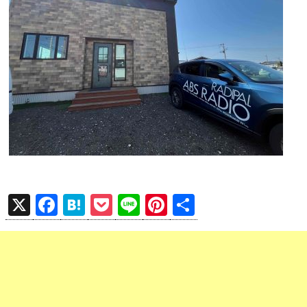
X
F
H
P
Li
Pi
共
a
at
o
n
nt
有
ce
e
ck
e
er
b
n
et
es
o
a
t