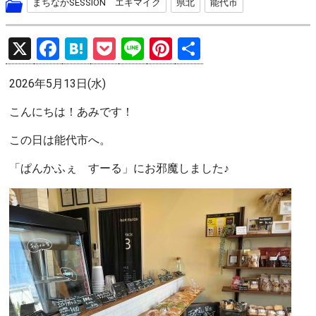
まちなかSESSION エキマイク
県北
能代市
X
F
H
P
Li
Pi
共
a
at
o
n
nt
有
2026年5月13日(水)
ce
e
ck
e
er
b
n
et
es
こんにちは！あみです！
o
a
t
この日は能代市へ。
o
「ぱんかふぇ すーる」にお邪魔しました♪
k