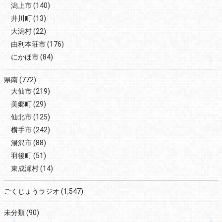
潟上市
(140)
井川町
(13)
大潟村
(22)
由利本荘市
(176)
にかほ市
(84)
県南
(772)
大仙市
(219)
美郷町
(29)
仙北市
(125)
横手市
(242)
湯沢市
(88)
羽後町
(51)
東成瀬村
(14)
ごくじょうラジオ
(1,547)
未分類
(90)