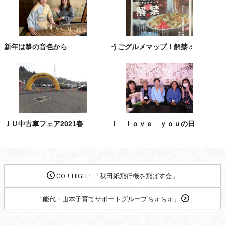
新年は箏の音色から
うごグルメマップ！解禁♬
ＪＵ中古車フェア2021春
Ⅰ ｌｏｖｅ ｙｏｕの日
GO！HIGH！「秋田紙飛行機を飛ばす会」
「能代・山本子育てサポートグループちゅちゅ」