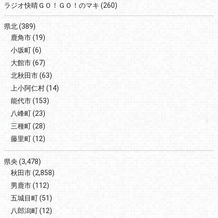
ラジオ快晴ＧＯ！ＧＯ！のマキ
(260)
県北
(389)
鹿角市
(19)
小坂町
(6)
大館市
(67)
北秋田市
(63)
上小阿仁村
(14)
能代市
(153)
八峰町
(23)
三種町
(28)
藤里町
(12)
県央
(3,478)
秋田市
(2,858)
男鹿市
(112)
五城目町
(51)
八郎潟町
(12)