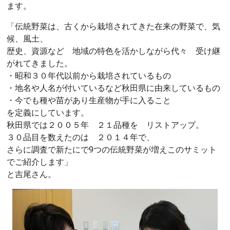
ます。
「伝統野菜は、古くから栽培されてきた在来の野菜で、気
候、風土、
歴史、資源など 地域の特色を活かしながら代々 受け継
がれてきました。
・昭和３０年代以前から栽培されているもの
・地名や人名が付いているなど秋田県に由来しているもの
・今でも種や苗があり生産物が手に入ること
を定義にしています。
秋田県では２００５年 ２１品種を リストアップ。
３０品目を数えたのは ２０１４年で、
さらに調査で新たにで9つの伝統野菜が増えこのサミット
でご紹介します」
と吉尾さん。