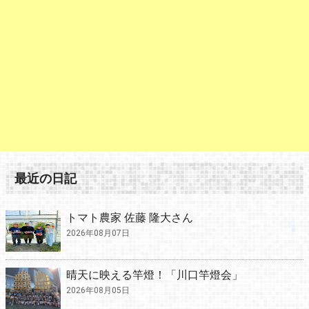
最近の日記
トマト農家 佐藤 隆大さん
2026年08月07日
晴天に映える竿燈！「川口竿燈会」
2026年08月05日