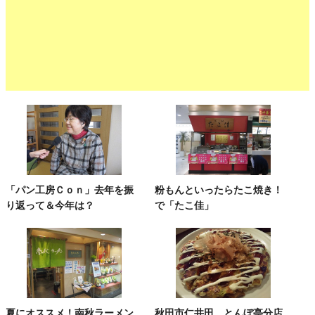
「パン工房Ｃｏｎ」去年を振
粉もんといったらたこ焼き！
り返って＆今年は？
で「たこ佳」
夏にオススメ！南秋ラーメン
秋田市仁井田 とんぼ亭分店