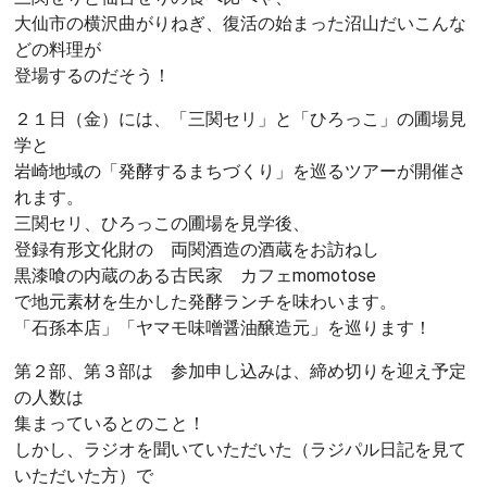
大仙市の横沢曲がりねぎ、復活の始まった沼山だいこんな
どの料理が
登場するのだそう！
２１日（金）には、「三関セリ」と「ひろっこ」の圃場見
学と
岩崎地域の「発酵するまちづくり」を巡るツアーが開催さ
れます。
三関セリ、ひろっこの圃場を見学後、
登録有形文化財の 両関酒造の酒蔵をお訪ねし
黒漆喰の内蔵のある古民家 カフェmomotose
で地元素材を生かした発酵ランチを味わいます。
「石孫本店」「ヤマモ味噌醤油醸造元」を巡ります！
第２部、第３部は 参加申し込みは、締め切りを迎え予定
の人数は
集まっているとのこと！
しかし、ラジオを聞いていただいた（ラジパル日記を見て
いただいた方）で