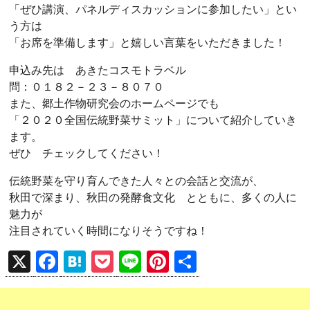
「ぜひ講演、パネルディスカッションに参加したい」とい
う方は
「お席を準備します」と嬉しい言葉をいただきました！
申込み先は あきたコスモトラベル
問：０１８２－２３－８０７０
また、郷土作物研究会のホームページでも
「２０２０全国伝統野菜サミット」について紹介していき
ます。
ぜひ チェックしてください！
伝統野菜を守り育んできた人々との会話と交流が、
秋田で深まり、秋田の発酵食文化 とともに、多くの人に
魅力が
注目されていく時間になりそうですね！
X
F
H
P
Li
Pi
共
a
at
o
n
nt
有
ce
e
ck
e
er