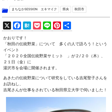
まちなかSESSION エキマイク
県央
秋田市
X
F
H
P
Li
Pi
共
a
at
o
n
nt
有
かおりです！
ce
e
ck
e
er
「秋田の伝統野菜」について 多くの人で語ろう！という
b
n
et
es
イベント
o
a
t
「２０２０全国伝統野菜サミット 」が２/２０（木）、
２１日（金）に
o
湯沢市を会場に開催されます。
k
あきたの伝統野菜について研究をしている吉尾聖子さんを
お訪ねし、
吉尾さんが仕事をされている秋田県立大学で伺いました！