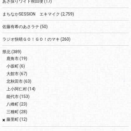
あさ採りワイド秋田便
(17)
まちなかSESSION エキマイク
(2,759)
佐藤有希のあさラテ
(50)
ラジオ快晴ＧＯ！ＧＯ！のマキ
(260)
県北
(389)
鹿角市
(19)
小坂町
(6)
大館市
(67)
北秋田市
(63)
上小阿仁村
(14)
能代市
(153)
八峰町
(23)
三種町
(28)
×
藤里町
(12)