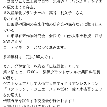
・野菜ソムリエ上級プロで 北海道「ラワンふき」を全国
へ広めようと奔走、
６次産業化プランナーの 萬谷 利久子 さん
をお迎えし
・山形県や国内の在来作物の研究会や保存などに取り組ん
でいる
山形県在来作物研究会 会長で 山形大学准教授 江頭
宏昌さんが
コーディネーターとなって進みます。
参加無料は 定員150人です。
また、発酵文化 を彩る「伝統野菜」として
第２部では、17:00～、湯沢グランドホテルの柴田料理長
のほか、
ゲストシェフとして大仙市大曲でイタリアンレストラン
「リストランテ・ジュエーメ」を営む 佐々木省吾シェフ
をお迎えし
伝統野菜を試食する交流会が行われます！
三関せりと仙台せりの食べ比べや、