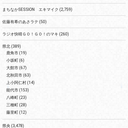
まちなかSESSION エキマイク
(2,759)
佐藤有希のあさラテ
(50)
ラジオ快晴ＧＯ！ＧＯ！のマキ
(260)
県北
(389)
鹿角市
(19)
小坂町
(6)
大館市
(67)
北秋田市
(63)
上小阿仁村
(14)
能代市
(153)
八峰町
(23)
三種町
(28)
藤里町
(12)
県央
(3,478)