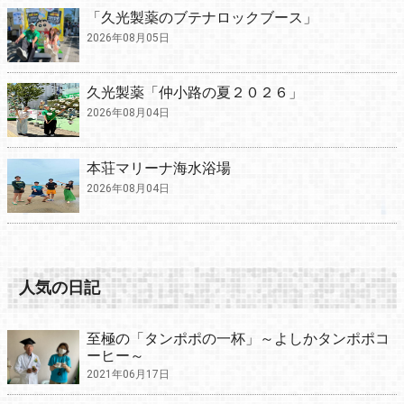
「久光製薬のブテナロックブース」
2026年08月05日
久光製薬「仲小路の夏２０２６」
2026年08月04日
本荘マリーナ海水浴場
2026年08月04日
人気の日記
至極の「タンポポの一杯」～よしかタンポポコ
ーヒー～
2021年06月17日