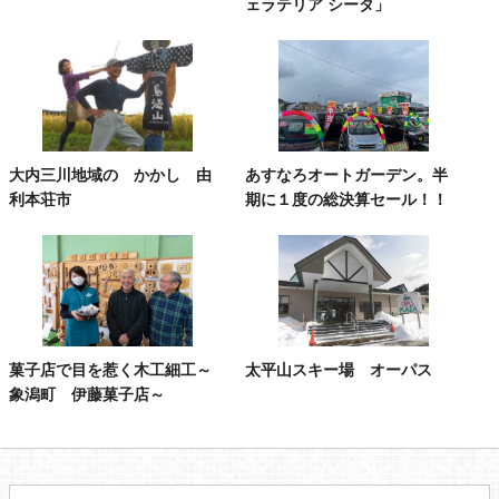
ェラテリア シータ」
大内三川地域の かかし 由
あすなろオートガーデン。半
利本荘市
期に１度の総決算セール！！
菓子店で目を惹く木工細工～
太平山スキー場 オーパス
象潟町 伊藤菓子店～