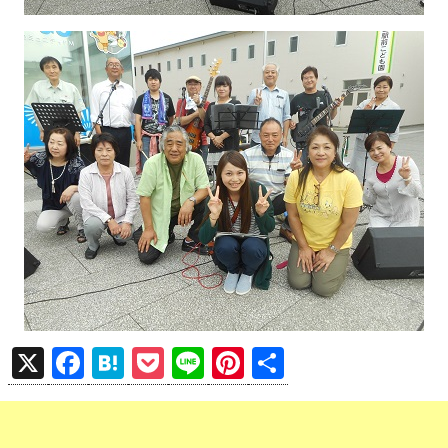
X
F
H
P
Li
Pi
共
a
at
o
n
nt
有
ce
e
ck
e
er