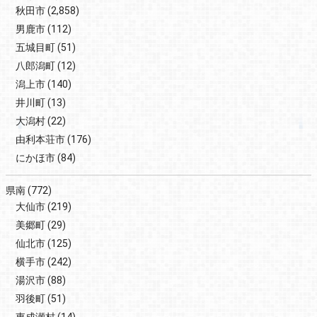
秋田市
(2,858)
男鹿市
(112)
五城目町
(51)
八郎潟町
(12)
潟上市
(140)
井川町
(13)
大潟村
(22)
由利本荘市
(176)
にかほ市
(84)
県南
(772)
大仙市
(219)
美郷町
(29)
仙北市
(125)
横手市
(242)
湯沢市
(88)
羽後町
(51)