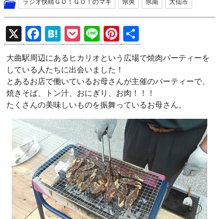
ラジオ快晴ＧＯ！ＧＯ！のマキ
県央
県南
大仙市
X
F
H
P
Li
Pi
共
a
at
o
n
nt
有
大曲駅周辺にあるヒカリオという広場で焼肉パーティーを
ce
e
ck
e
er
している人たちに出会いました！
b
n
et
es
とあるお店で働いているお母さんが主催のパーティーで、
o
a
t
焼きそば、トン汁、おにぎり、お肉！！！
たくさんの美味しいものを振舞っているお母さん。
o
k