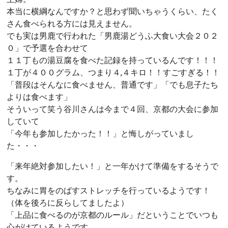
本当に横綱なんですか？と思わず聞いちゃうくらい、たく
さん食べられる方には見えません。
でも実は男鹿で行われた「男鹿湯どうふ大食い大会２０２
０」で予選を合わせて
１１丁もの湯豆腐を食べた記録を持っているんです！！！
１丁が４００グラム、つまり４,４キロ！！すごすぎる！！
「普段はそんなに食べません、普通です」「でも息子たち
よりは食べます」
そういって笑う谷川さんは今まで４回、京都の大会に参加
していて
「今年も参加したかった！！」と悔しがっていまし
た・・・
「来年絶対参加したい！」と一年かけて準備をするそうで
す。
ちなみに胃をのばすストレッチを行っているようです！
（体を後ろに反らしてましたよ）
「上品に食べるのが京都のルール」だということでいつも
心がけているようです。