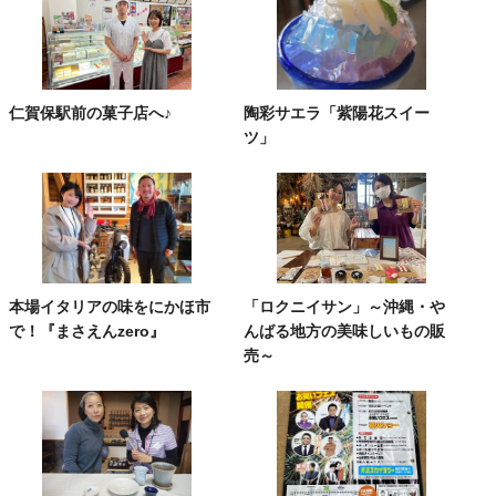
仁賀保駅前の菓子店へ♪
陶彩サエラ「紫陽花スイー
ツ」
本場イタリアの味をにかほ市
「ロクニイサン」～沖縄・や
で！『まさえんzero』
んばる地方の美味しいもの販
売～