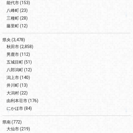
能代市
(153)
八峰町
(23)
三種町
(28)
藤里町
(12)
県央
(3,478)
秋田市
(2,858)
男鹿市
(112)
五城目町
(51)
八郎潟町
(12)
潟上市
(140)
井川町
(13)
大潟村
(22)
由利本荘市
(176)
にかほ市
(84)
県南
(772)
大仙市
(219)