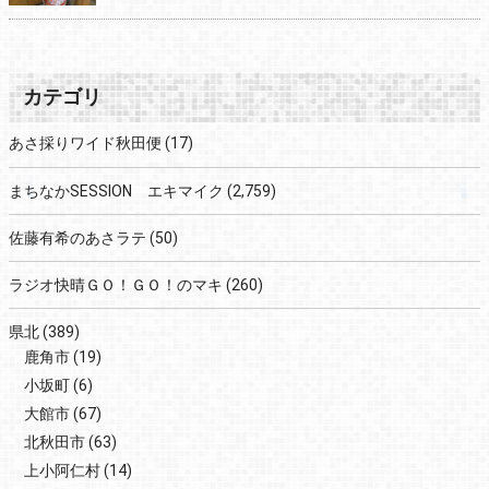
カテゴリ
あさ採りワイド秋田便
(17)
まちなかSESSION エキマイク
(2,759)
佐藤有希のあさラテ
(50)
ラジオ快晴ＧＯ！ＧＯ！のマキ
(260)
県北
(389)
鹿角市
(19)
小坂町
(6)
大館市
(67)
北秋田市
(63)
上小阿仁村
(14)