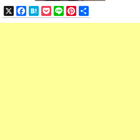
X
F
H
P
Li
Pi
共
a
at
o
n
nt
有
ce
e
ck
e
er
b
n
et
es
o
a
t
o
k