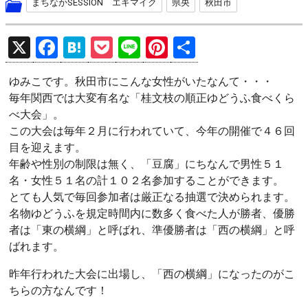
まちなかSESSION エキマイク
県央
秋田市
X
F
H
P
Li
Pi
共
a
at
o
n
nt
有
ゆみこです。秋田市にこんな女性がいたなんて・・・
ce
e
ck
e
er
毎年関西では大変有名な「桂文枝の順正ゆどうふ食べくら
b
n
et
es
べ大会」。
o
a
t
この大会は毎年２月に行われていて、今年の開催で４６回
目を迎えます。
o
年齢や性別の制限は無く、「豆腐」にちなんで男性５１
k
名・女性５１名の計１０２名参加することができます。
とても人気で毎回参加者は厳正なる抽選で決められます。
名物ゆどうふを規定時間内に数多く食べた人が勝者、優勝
者は「東の横綱」と呼ばれ、準優勝者は「西の横綱」と呼
ばれます。
昨年行われた大会に出場し、「西の横綱」になったのがこ
ちらの方なんです！