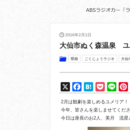
2016年2月1日
大仙市ぬく森温泉 
県南
ごくじょうラジオ
大仙
X
F
H
P
Li
a
at
o
n
2月は観劇を楽しめるユメリア！
c
e
ck
e
今年、皆さんを楽しませてくださ
e
n
et
今日は座長のお2人、美月 流星
b
a