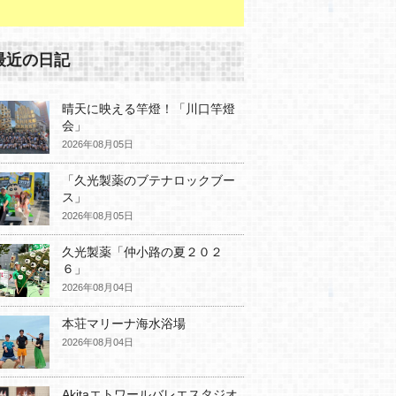
最近の日記
晴天に映える竿燈！「川口竿燈
会」
2026年08月05日
「久光製薬のブテナロックブー
ス」
2026年08月05日
久光製薬「仲小路の夏２０２
６」
2026年08月04日
本荘マリーナ海水浴場
2026年08月04日
Akitaエトワールバレエスタジオ