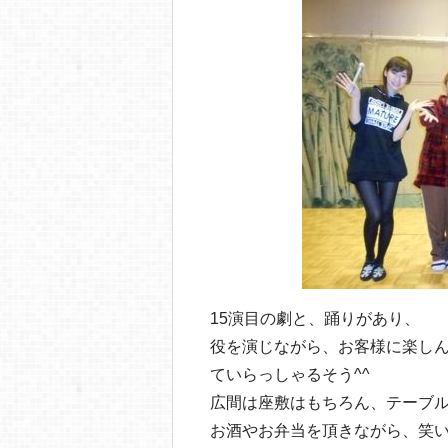
o
o
k
15演目の劇と、踊りがあり、
役を演じながら、お客様に楽し
ていらっしゃるそう^^
広間は座敷はもちろん、テーブ
お酒やお弁当を頂きながら、笑