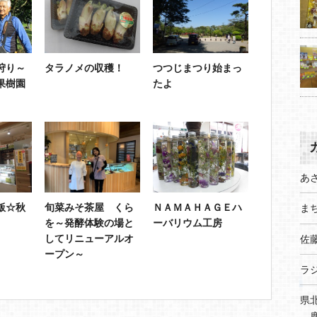
狩り～
タラノメの収穫！
つつじまつり始まっ
果樹園
たよ
あ
飯☆秋
旬菜みそ茶屋 くら
ＮＡＭＡＨＡＧＥハ
まち
を～発酵体験の場と
ーバリウム工房
してリニューアルオ
佐
ープン～
ラ
県