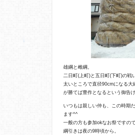
雄綱と雌綱。
二日町(上町)と五日町(下町)の戦
太いところで直径90cmになる
が勝てば豊作となるという御告
いつもは親しい仲も、この時期
ます^^
一般の方も参加okなお祭ですの
綱引きは夜の9時頃から。