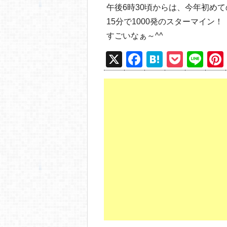
午後6時30頃からは、今年初め
15分で1000発のスターマイン！
すごいなぁ～^^
X
F
H
P
Li
a
at
o
n
c
e
ck
e
e
n
et
b
a
o
o
k