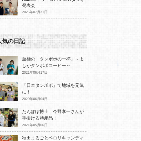
発表会
2026年07月31日
人気の日記
至極の「タンポポの一杯」～よ
しかタンポポコーヒー～
2021年06月17日
「日本タンポポ」で地域を元気
に！
2020年06月04日
たんぽぽ博士 今野孝一さんが
手掛ける特産品！
2021年05月06日
秋田まるごとペロリキャンディ