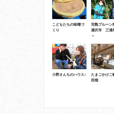
こどもたちの味噌づ
完熟プルーン
くり
湯沢市 三浦
～
小野さんちのハウス♪
たまごかけご
田畑