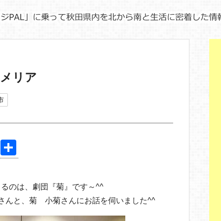
ユメリア
市
Pi
共
nt
有
er
るのは、劇団『菊』です～^^
e
さんと、菊 小菊さんにお話を伺いました^^
st