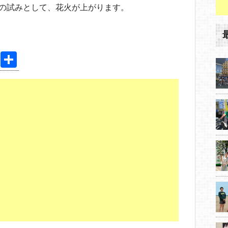
ての試みとして、花火が上がります。
Pi
共
nt
有
er
e
st