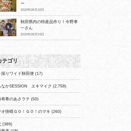
ー
2020年06月10日
秋田県内の特産品作り！今野孝
一さん
2020年09月24日
カテゴリ
さ採りワイド秋田便
(17)
なかSESSION エキマイク
(2,758)
藤有希のあさラテ
(50)
ジオ快晴ＧＯ！ＧＯ！のマキ
(260)
北
(389)
鹿角市
(19)