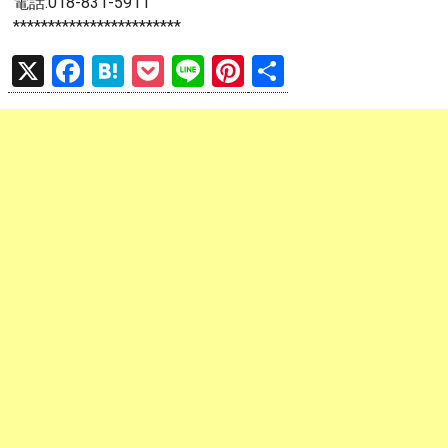
電話:018-831-5911
************************
X
F
H
P
Li
Pi
共
a
at
o
n
nt
有
ce
e
ck
e
er
b
n
et
es
o
a
t
o
k