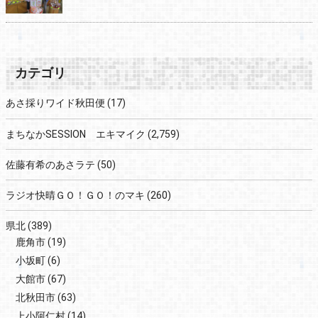
カテゴリ
あさ採りワイド秋田便
(17)
まちなかSESSION エキマイク
(2,759)
佐藤有希のあさラテ
(50)
ラジオ快晴ＧＯ！ＧＯ！のマキ
(260)
県北
(389)
鹿角市
(19)
小坂町
(6)
大館市
(67)
北秋田市
(63)
上小阿仁村
(14)