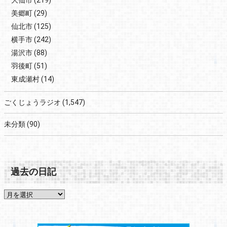
美郷町
(29)
仙北市
(125)
横手市
(242)
湯沢市
(88)
羽後町
(51)
東成瀬村
(14)
ごくじょうラジオ
(1,547)
未分類
(90)
過去の日記