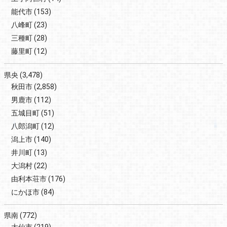
能代市
(153)
八峰町
(23)
三種町
(28)
藤里町
(12)
県央
(3,478)
秋田市
(2,858)
男鹿市
(112)
五城目町
(51)
八郎潟町
(12)
潟上市
(140)
井川町
(13)
大潟村
(22)
由利本荘市
(176)
にかほ市
(84)
県南
(772)
大仙市
(219)