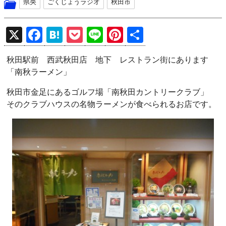
県央
ごくじょうラジオ
秋田市
X
F
H
P
Li
Pi
共
a
at
o
n
nt
有
秋田駅前 西武秋田店 地下 レストラン街にあります
ce
e
ck
e
er
「南秋ラーメン」
b
n
et
es
秋田市金足にあるゴルフ場「南秋田カントリークラブ」
o
a
t
そのクラブハウスの名物ラーメンが食べられるお店です。
o
k