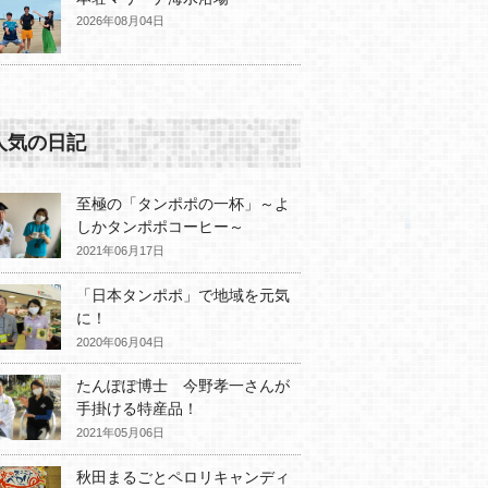
2026年08月04日
人気の日記
至極の「タンポポの一杯」～よ
しかタンポポコーヒー～
2021年06月17日
「日本タンポポ」で地域を元気
に！
2020年06月04日
たんぽぽ博士 今野孝一さんが
手掛ける特産品！
2021年05月06日
秋田まるごとペロリキャンディ