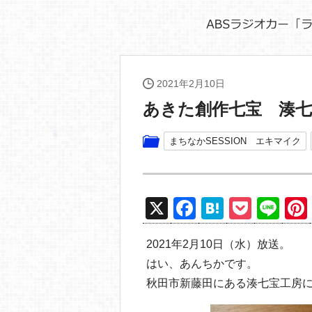
2021年2月10日
あきた創作七宝 湊
まちなかSESSION エキマイク
X
F
H
P
Li
a
at
o
n
2021年2月10日（水）放送。
c
e
ck
e
はい、あんちかです。
e
n
et
秋田市新藤田にある湊七宝工房
b
a