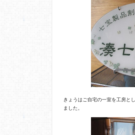
o
o
k
きょうはご自宅の一室を工房と
ました。