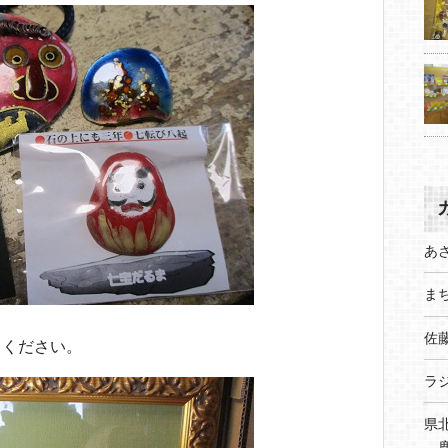
あ
まち
佐
てください。
ラ
県