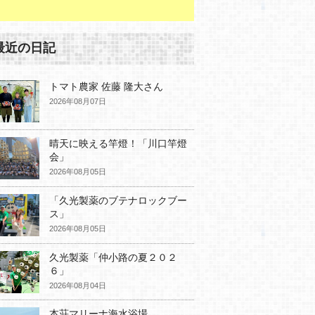
最近の日記
トマト農家 佐藤 隆大さん
2026年08月07日
晴天に映える竿燈！「川口竿燈
会」
2026年08月05日
「久光製薬のブテナロックブー
ス」
2026年08月05日
久光製薬「仲小路の夏２０２
６」
2026年08月04日
本荘マリーナ海水浴場