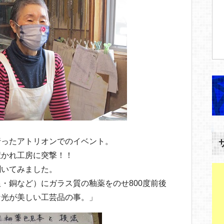
行ったアトリオンでのイベント。
惹かれ工房に突撃！！
聞いてみました。
・銅など）にガラス質の釉薬をのせ800度前後
な光が美しい工芸品の事。」