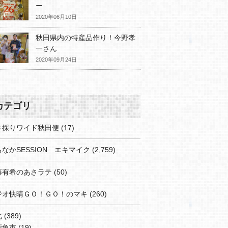
ー
2020年06月10日
秋田県内の特産品作り！今野孝
一さん
2020年09月24日
カテゴリ
さ採りワイド秋田便
(17)
なかSESSION エキマイク
(2,759)
藤有希のあさラテ
(50)
ジオ快晴ＧＯ！ＧＯ！のマキ
(260)
北
(389)
鹿角市
(19)