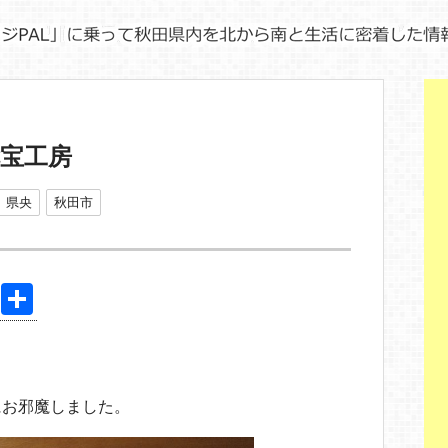
七宝工房
県央
秋田市
Pi
共
nt
有
er
e
にお邪魔しました。
st