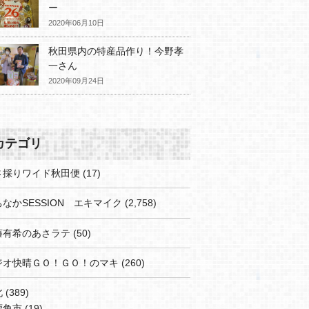
ー
2020年06月10日
秋田県内の特産品作り！今野孝
一さん
2020年09月24日
カテゴリ
さ採りワイド秋田便
(17)
なかSESSION エキマイク
(2,758)
藤有希のあさラテ
(50)
ジオ快晴ＧＯ！ＧＯ！のマキ
(260)
北
(389)
鹿角市
(19)