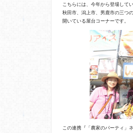
o
こちらには、今年から登場して
o
秋田市、潟上市、男鹿市の三つの
k
開いている屋台コーナーです。
この連携『「農家のパーティ」