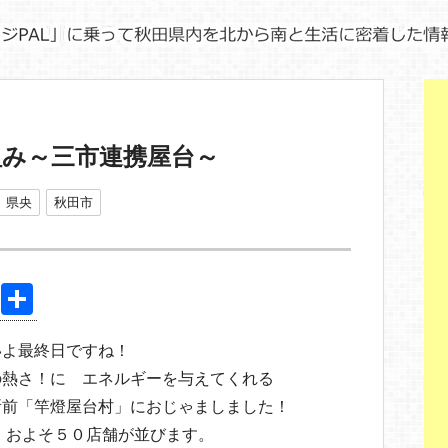
組み～三市連携屋台～
県央
秋田市
Pi
共
nt
有
いよ最終日ですね！
er
の熱さ！に エネルギーを与えてくれる
e
所前「竿燈屋台村」におじゃましました！
st
、およそ５０店舗が並びます。