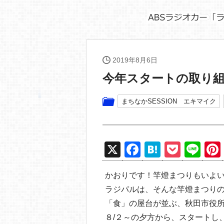
2019年8月6日
今年スタートの取り
まちなかSESSION エキマイク
X
F
H
P
Li
a
at
o
n
かおりです！竿燈まつりもいよ
c
e
ck
e
ラジパルは、そんな竿燈まつり
e
n
et
「食」の屋台が並ぶ、秋田市役
b
a
８/２～の夕方から、スタートし