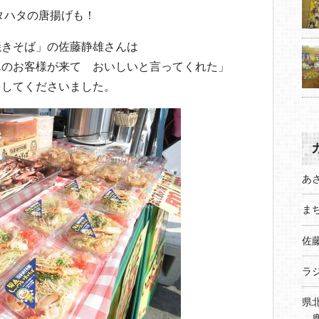
タハタの唐揚げも！
焼きそば」の佐藤静雄さんは
んのお客様が来て おいしいと言ってくれた」
をしてくださいました。
あ
まち
佐
ラ
県