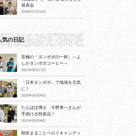
発表会
2026年07月31日
人気の日記
至極の「タンポポの一杯」～よ
しかタンポポコーヒー～
2021年06月17日
「日本タンポポ」で地域を元気
に！
2020年06月04日
たんぽぽ博士 今野孝一さんが
手掛ける特産品！
2021年05月06日
秋田まるごとペロリキャンディ