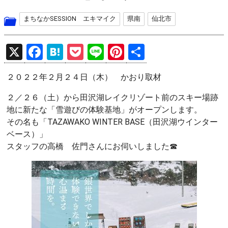
まちなかSESSION エキマイク
県南
仙北市
X
F
H
P
Li
Pi
共
a
at
o
n
nt
有
２０２２年２月２４日（木） かおり取材
ce
e
ck
e
er
b
n
et
es
２／２６（土）から田沢湖レイクリゾート前のスキー場跡
地に新たな「雪遊びの体験基地」がオープンします。
o
a
t
その名も「TAZAWAKO WINTER BASE（田沢湖ウインター
o
ベース）」
k
スタッフの高橋 佐門さんにお伺いしました☎