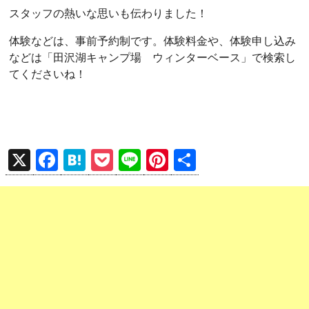
スタッフの熱いな思いも伝わりました！
体験などは、事前予約制です。体験料金や、体験申し込み
などは「田沢湖キャンプ場 ウィンターベース」で検索し
てくださいね！
X
F
H
P
Li
Pi
共
a
at
o
n
nt
有
ce
e
ck
e
er
b
n
et
es
o
a
t
o
k