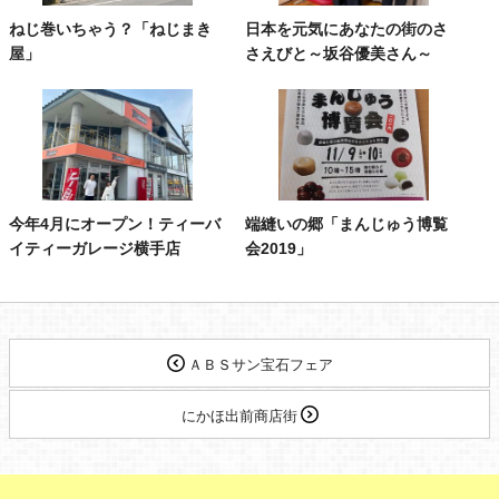
ねじ巻いちゃう？「ねじまき
日本を元気にあなたの街のさ
屋」
さえびと～坂谷優美さん～
今年4月にオープン！ティーバ
端縫いの郷「まんじゅう博覧
イティーガレージ横手店
会2019」
ＡＢＳサン宝石フェア
にかほ出前商店街