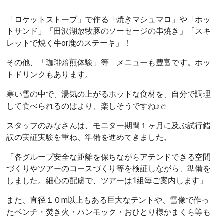
「ロケットストーブ」で作る「焼きマシュマロ」や「ホッ
トサンド」「田沢湖放牧豚のソーセージの串焼き」「スキ
レットで焼く牛or鹿のステーキ」！
その他、「珈琲焙煎体験」等 メニューも豊富です。ホッ
トドリンクもあります。
寒い雪の中で、湯気の上がるホットな食材を、自分で調理
して食べられるのはより、楽しそうですね♪⛄
スタッフのみなさんは、モニター期間１ヶ月に及ぶ試行錯
誤の実証実験を重ね、準備を進めてきました。
「各グループ安全な距離を保ちながらアテンドできる空間
づくりやツアーのコースづくり等を検証しながら、準備を
しました。細心の配慮で、ツアーは1組毎ご案内します」
また、直径１０m以上もある巨大なテントや、雪像で作っ
たベンチ・焚き火・ハンモック・おひとり様かまくら等も