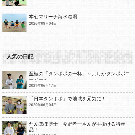
本荘マリーナ海水浴場
2026年08月04日
人気の日記
至極の「タンポポの一杯」～よしかタンポポコ
ーヒー～
2021年06月17日
「日本タンポポ」で地域を元気に！
2020年06月04日
たんぽぽ博士 今野孝一さんが手掛ける特産
品！