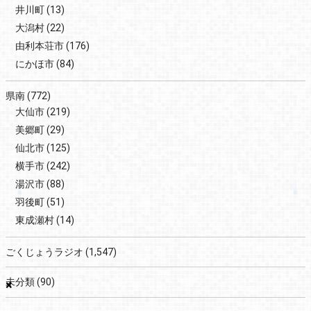
井川町
(13)
大潟村
(22)
由利本荘市
(176)
にかほ市
(84)
県南
(772)
大仙市
(219)
美郷町
(29)
仙北市
(125)
横手市
(242)
湯沢市
(88)
羽後町
(51)
東成瀬村
(14)
ごくじょうラジオ
(1,547)
未分類
(90)
×