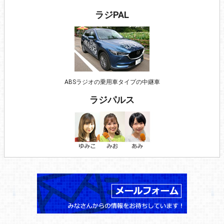
ラジPAL
ABSラジオの乗用車タイプの中継車
ラジパルス