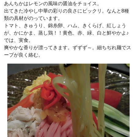
あんちかはレモンの風味の醤油をチョイス。
出てきた冷やし中華の彩りの良さにビックリ。なんと8種
類の具材がのっています。
トマト、きゅうり、錦糸卵、ハム、きくらげ、紅しょう
が、かにかま、蒸し鶏！！黄色、赤、緑、白と鮮やかよ♪
では、実食。
爽やかな香りが漂ってきます。ずずず～。細ちぢれ麺でス
ープが良く絡む。