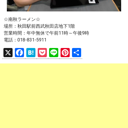
☆南秋ラーメン☆
場所：秋田駅前西武秋田店地下1階
営業時間：年中無休で午前11時～午後9時
電話：018-831-5911
X
F
H
P
Li
Pi
共
a
at
o
n
nt
有
ce
e
ck
e
er
b
n
et
es
o
a
t
o
k