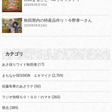
2020年06月10日
秋田県内の特産品作り！今野孝一さん
2020年09月24日
カテゴリ
あさ採りワイド秋田便
(17)
まちなかSESSION エキマイク
(2,759)
佐藤有希のあさラテ
(50)
ラジオ快晴ＧＯ！ＧＯ！のマキ
(260)
県北
(389)