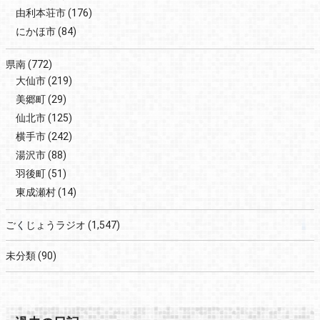
由利本荘市
(176)
にかほ市
(84)
県南
(772)
大仙市
(219)
美郷町
(29)
仙北市
(125)
横手市
(242)
湯沢市
(88)
羽後町
(51)
東成瀬村
(14)
ごくじょうラジオ
(1,547)
未分類
(90)