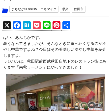
まちなかSESSION エキマイク
県央
秋田市
X
F
H
P
Li
Pi
共
a
at
o
n
nt
有
はい、あんちかです。
ce
e
ck
e
er
暑くなってきましたが、そんなときに食べたくなるのが冷
b
n
et
es
やし中華ですよね？今日はその美味しい冷やし中華を紹介
o
a
t
しますよ。
ラジパルは、秋田駅前西武秋田店地下のレストラン街にあ
o
ります「南秋ラーメン」にやってきました！
k