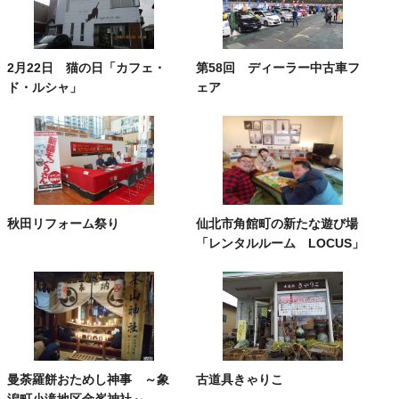
2月22日 猫の日「カフェ・
第58回 ディーラー中古車フ
ド・ルシャ」
ェア
秋田リフォーム祭り
仙北市角館町の新たな遊び場
「レンタルルーム LOCUS」
曼荼羅餅おためし神事 ～象
古道具きゃりこ
潟町小滝地区金峯神社～