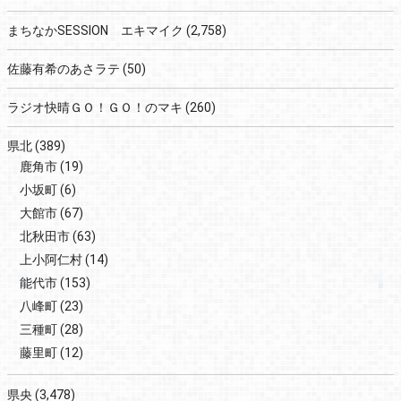
まちなかSESSION エキマイク
(2,758)
佐藤有希のあさラテ
(50)
ラジオ快晴ＧＯ！ＧＯ！のマキ
(260)
県北
(389)
鹿角市
(19)
小坂町
(6)
大館市
(67)
北秋田市
(63)
上小阿仁村
(14)
能代市
(153)
八峰町
(23)
三種町
(28)
藤里町
(12)
県央
(3,478)