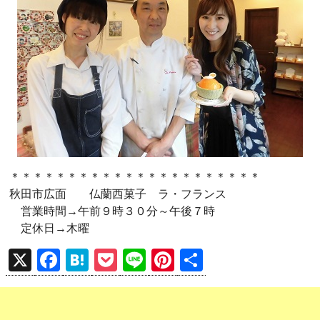
＊＊＊＊＊＊＊＊＊＊＊＊＊＊＊＊＊＊＊＊＊＊
秋田市広面 仏蘭西菓子 ラ・フランス
営業時間→午前９時３０分～午後７時
定休日→木曜
X
F
H
P
Li
Pi
共
a
at
o
n
nt
有
ce
e
ck
e
er