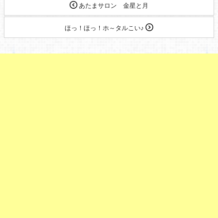
あたまサロン 金星と月
ほっ！ほっ！ホ～タルこい♪