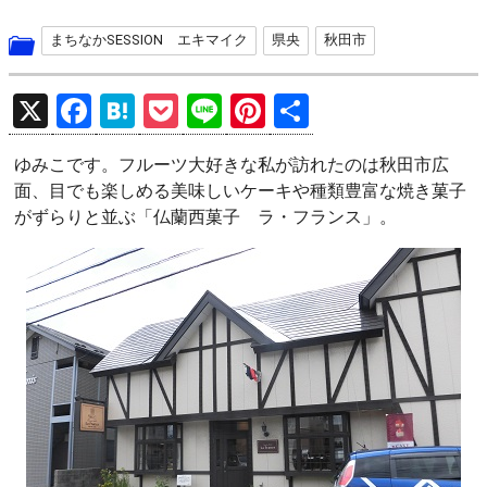
まちなかSESSION エキマイク
県央
秋田市
X
F
H
P
Li
Pi
共
a
at
o
n
nt
有
ゆみこです。フルーツ大好きな私が訪れたのは秋田市広
ce
e
ck
e
er
面、目でも楽しめる美味しいケーキや種類豊富な焼き菓子
b
n
et
es
がずらりと並ぶ「仏蘭西菓子 ラ・フランス」。
o
a
t
o
k