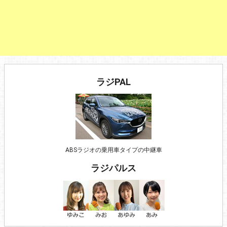
ラジPAL
ABSラジオの乗用車タイプの中継車
ラジパルス