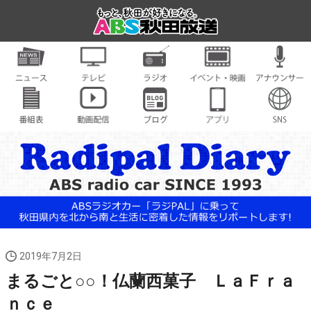
2019年7月2日
まるごと○○！仏蘭西菓子 ＬａＦｒａ
ｎｃｅ