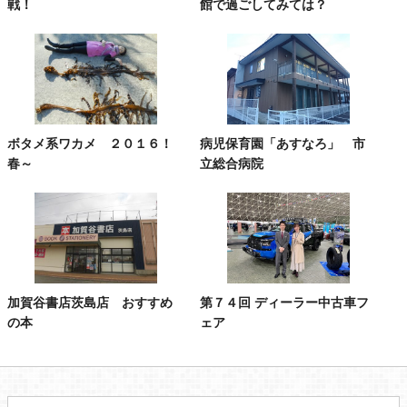
戦！
館で過ごしてみては？
ボタメ系ワカメ ２０１６！
病児保育園「あすなろ」 市
春～
立総合病院
加賀谷書店茨島店 おすすめ
第７４回 ディーラー中古車フ
の本
ェア