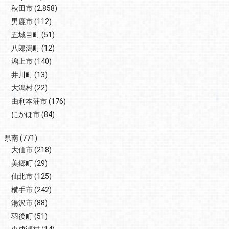
秋田市
(2,858)
男鹿市
(112)
五城目町
(51)
八郎潟町
(12)
潟上市
(140)
井川町
(13)
大潟村
(22)
由利本荘市
(176)
にかほ市
(84)
県南
(771)
大仙市
(218)
美郷町
(29)
仙北市
(125)
横手市
(242)
湯沢市
(88)
羽後町
(51)