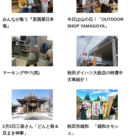
みんなが集う『居酒屋日本
今日は山の日！「OUTDOOR
海』
SHOP YAMAGOYA」
マーキング中!?(笑)
秋田ダイハツ大曲店の特選中
古車紹介！
2月3日三皇さん「どんと祭＆
秋田市雄和 「雄和オモシ
豆まき神事」
ェ」