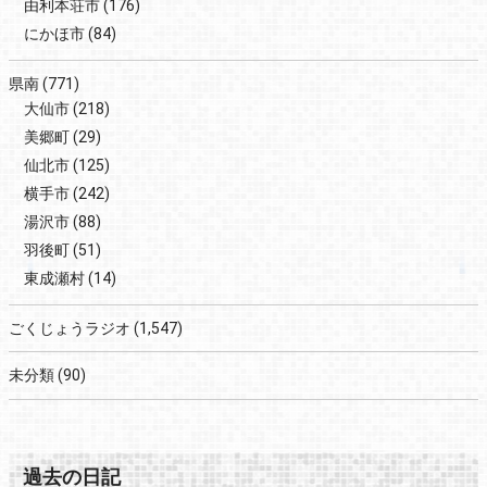
由利本荘市
(176)
にかほ市
(84)
県南
(771)
大仙市
(218)
美郷町
(29)
仙北市
(125)
横手市
(242)
湯沢市
(88)
羽後町
(51)
東成瀬村
(14)
ごくじょうラジオ
(1,547)
未分類
(90)
過去の日記