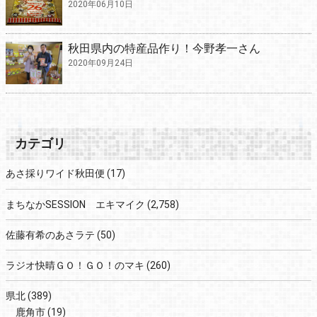
2020年06月10日
秋田県内の特産品作り！今野孝一さん
2020年09月24日
カテゴリ
あさ採りワイド秋田便
(17)
まちなかSESSION エキマイク
(2,758)
佐藤有希のあさラテ
(50)
ラジオ快晴ＧＯ！ＧＯ！のマキ
(260)
県北
(389)
鹿角市
(19)