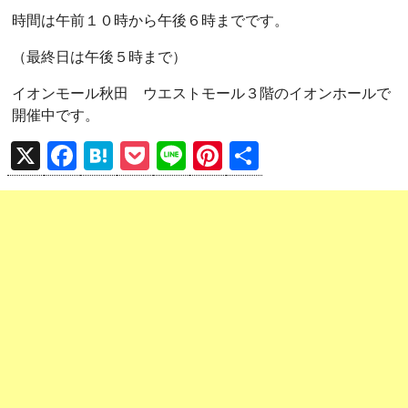
時間は午前１０時から午後６時までです。
（最終日は午後５時まで）
イオンモール秋田 ウエストモール３階のイオンホールで
開催中です。
X
F
H
P
Li
Pi
共
a
at
o
n
nt
有
ce
e
ck
e
er
b
n
et
es
o
a
t
o
k