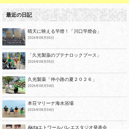
最近の日記
晴天に映える竿燈！「川口竿燈会」
2026年08月05日
「久光製薬のブテナロックブース」
2026年08月05日
久光製薬「仲小路の夏２０２６」
2026年08月04日
本荘マリーナ海水浴場
2026年08月04日
Akitaエトワールバレエスタジオ発表会