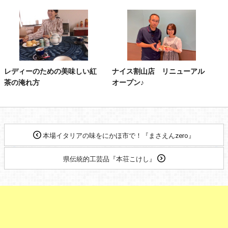
レディーのための美味しい紅
ナイス割山店 リニューアル
茶の淹れ方
オープン♪
本場イタリアの味をにかほ市で！『まさえんzero』
県伝統的工芸品『本荘こけし』