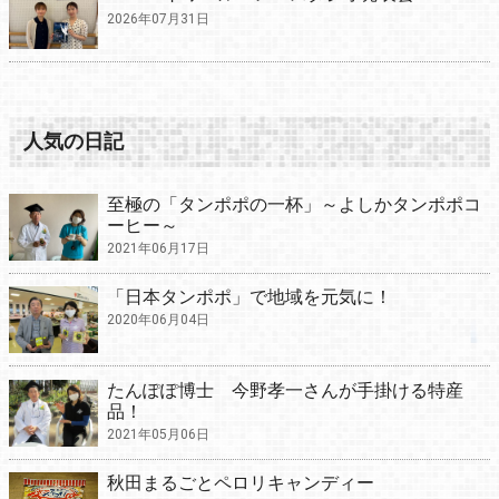
2026年07月31日
人気の日記
至極の「タンポポの一杯」～よしかタンポポコ
ーヒー～
2021年06月17日
「日本タンポポ」で地域を元気に！
2020年06月04日
たんぽぽ博士 今野孝一さんが手掛ける特産
品！
2021年05月06日
秋田まるごとペロリキャンディー