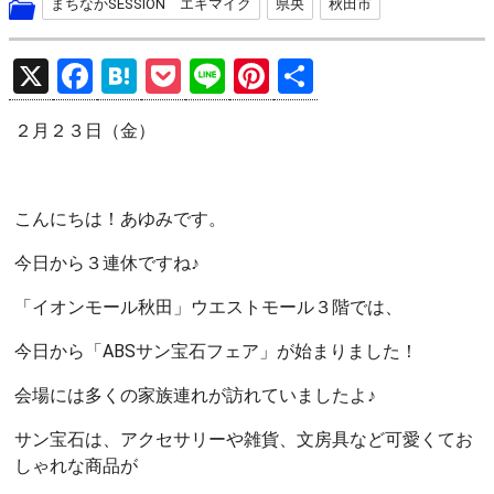
まちなかSESSION エキマイク
県央
秋田市
X
F
H
P
Li
Pi
共
a
at
o
n
nt
有
２月２３日（金）
ce
e
ck
e
er
b
n
et
es
o
a
t
こんにちは！あゆみです。
o
今日から３連休ですね♪
k
「イオンモール秋田」ウエストモール３階では、
今日から「ABSサン宝石フェア」が始まりました！
会場には多くの家族連れが訪れていましたよ♪
サン宝石は、アクセサリーや雑貨、文房具など可愛くてお
しゃれな商品が