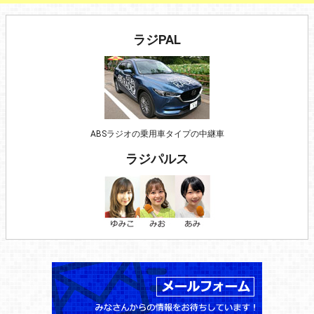
ラジPAL
ABSラジオの乗用車タイプの中継車
ラジパルス