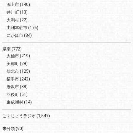
潟上市
(140)
井川町
(13)
大潟村
(22)
由利本荘市
(176)
にかほ市
(84)
県南
(772)
大仙市
(219)
美郷町
(29)
仙北市
(125)
横手市
(242)
湯沢市
(88)
羽後町
(51)
東成瀬村
(14)
ごくじょうラジオ
(1,547)
未分類
(90)