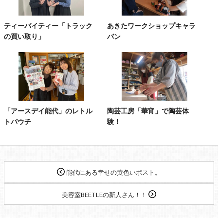
ティーバイティー「トラック
あきたワークショップキャラ
の買い取り」
バン
「アースデイ能代」のレトル
陶芸工房「華宵」で陶芸体
トパウチ
験！
能代にある幸せの黄色いポスト。
美容室BEETLEの新人さん！！