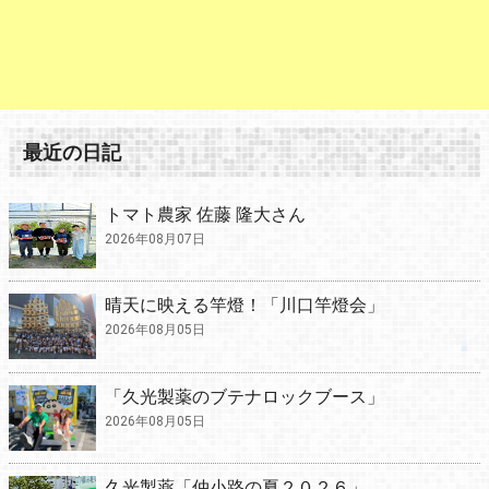
最近の日記
トマト農家 佐藤 隆大さん
2026年08月07日
晴天に映える竿燈！「川口竿燈会」
2026年08月05日
「久光製薬のブテナロックブース」
2026年08月05日
久光製薬「仲小路の夏２０２６」