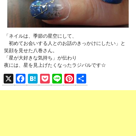
「ネイルは、季節の星空にして、
初めてお会いする人とのお話のきっかけにしたい」と
笑顔を見せた八巻さん。
「星が大好きな気持ち」が伝わり
夜には、星を見上げたくなったラジパルです☆
X
F
H
P
Li
Pi
共
a
at
o
n
nt
有
ce
e
ck
e
er
b
n
et
es
o
a
t
o