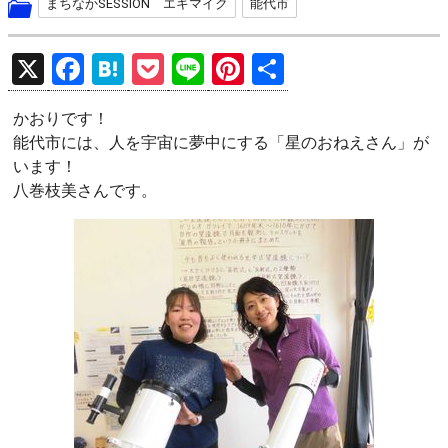
まちなかSESSION エキマイク
能代市
X
F
H
P
Li
Pi
共
a
at
o
n
nt
有
かおりです！
ce
e
ck
e
er
能代市には、人を宇宙に夢中にする「星のおねえさん」が
b
n
et
es
います！
o
a
t
八巻枝美さんです。
o
k