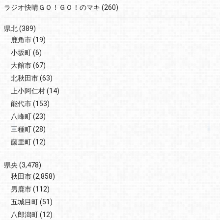
ラジオ快晴ＧＯ！ＧＯ！のマキ
(260)
県北
(389)
鹿角市
(19)
小坂町
(6)
大館市
(67)
北秋田市
(63)
上小阿仁村
(14)
能代市
(153)
八峰町
(23)
三種町
(28)
藤里町
(12)
県央
(3,478)
秋田市
(2,858)
男鹿市
(112)
五城目町
(51)
八郎潟町
(12)