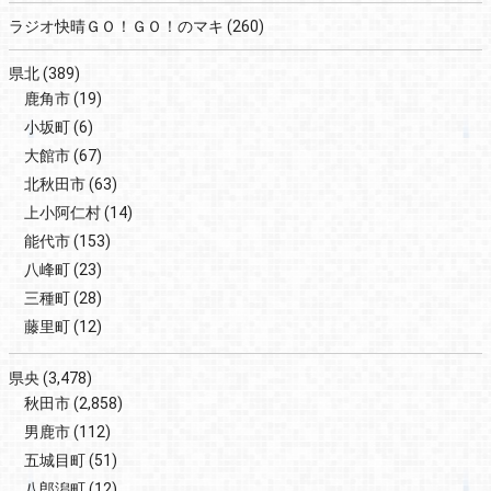
ラジオ快晴ＧＯ！ＧＯ！のマキ
(260)
県北
(389)
鹿角市
(19)
小坂町
(6)
大館市
(67)
北秋田市
(63)
上小阿仁村
(14)
能代市
(153)
八峰町
(23)
三種町
(28)
藤里町
(12)
県央
(3,478)
秋田市
(2,858)
男鹿市
(112)
五城目町
(51)
八郎潟町
(12)