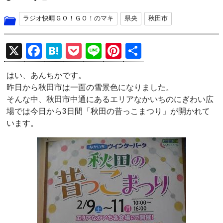
ラジオ快晴ＧＯ！ＧＯ！のマキ
県央
秋田市
X
F
H
P
Li
Pi
共
a
at
o
n
nt
有
はい、あんちかです。
ce
e
ck
e
er
昨日から秋田市は一面の雪景色になりました。
b
n
et
es
そんな中、秋田市中通にあるエリアなかいちのにぎわい広
o
a
t
場では今日から3日間「秋田の昔っこまつり」が開かれて
います。
o
k