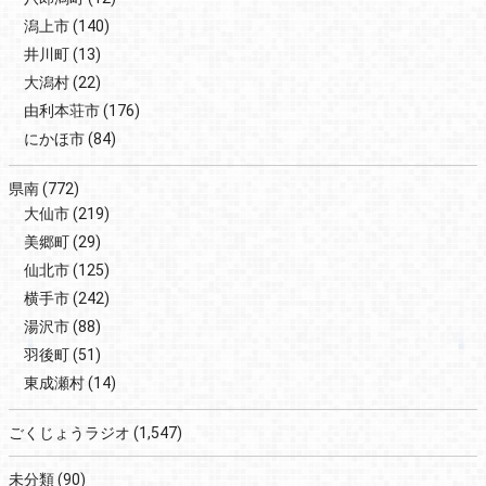
潟上市
(140)
井川町
(13)
大潟村
(22)
由利本荘市
(176)
にかほ市
(84)
県南
(772)
大仙市
(219)
美郷町
(29)
仙北市
(125)
横手市
(242)
湯沢市
(88)
羽後町
(51)
東成瀬村
(14)
ごくじょうラジオ
(1,547)
未分類
(90)