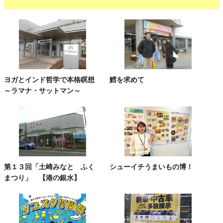
ヨガとインド哲学で本格瞑想
鱈を求めて
～ラマナ・サットマン～
第１３回「土崎みなと ふく
シューイチうまいもの博！
まつり」 【港の銀水】