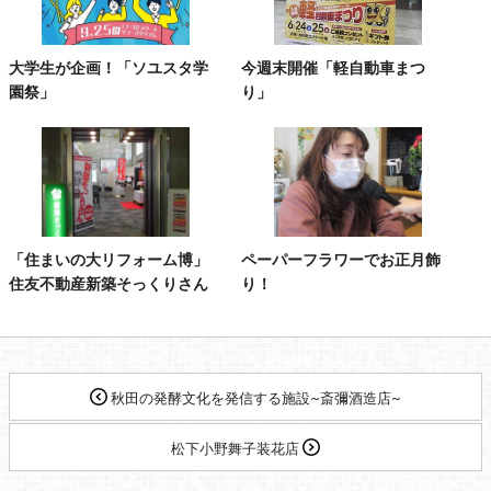
大学生が企画！「ソユスタ学
今週末開催「軽自動車まつ
園祭」
り」
「住まいの大リフォーム博」
ペーパーフラワーでお正月飾
住友不動産新築そっくりさん
り！
秋田の発酵文化を発信する施設~斎彌酒造店~
松下小野舞子装花店