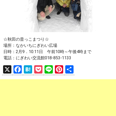
☆秋田の昔っこまつり☆
場所：なかいちにぎわい広場
日時：2月9．10.11日 午前10時～午後4時まで
電話：にぎわい交流館018-853-1133
X
F
H
P
Li
Pi
共
a
at
o
n
nt
有
ce
e
ck
e
er
b
n
et
es
o
a
t
o