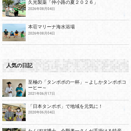
久光製薬「仲小路の夏２０２６」
2026年08月04日
本荘マリーナ海水浴場
2026年08月04日
人気の日記
至極の「タンポポの一杯」～よしかタンポポコ
ーヒー～
2021年06月17日
「日本タンポポ」で地域を元気に！
2020年06月04日
たんぽぽ博士 今野孝一さんが手掛ける特産