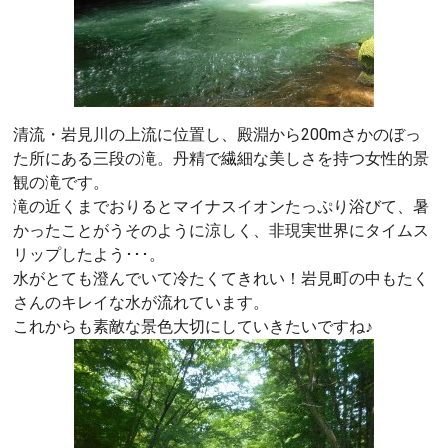
清流・岩見川の上流に位置し、殿淵から200mさかのぼっ
た所にある三段の滝。丹精で繊細な美しさを持つ女性的景
観の滝です。
滝の近くまでおりるとマイナスイオンたっぷり浴びて、暑
かったことがうそのように涼しく、非現実世界にタイムス
リップしたよう･･･。
水がとても澄んでいて冷たくてきれい！岩見町の中もたく
さんのキレイな水が流れています。
これからも素敵な景色大切にしていきたいですね♪