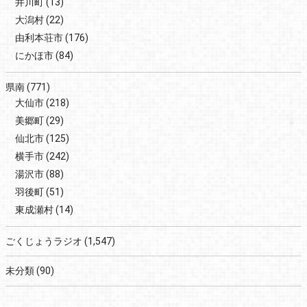
井川町
(13)
大潟村
(22)
由利本荘市
(176)
にかほ市
(84)
県南
(771)
大仙市
(218)
美郷町
(29)
仙北市
(125)
横手市
(242)
湯沢市
(88)
羽後町
(51)
東成瀬村
(14)
ごくじょうラジオ
(1,547)
未分類
(90)