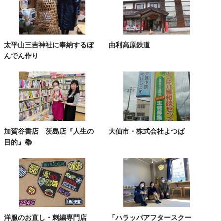
太平山三吉神社に奉納するぼ
由利高原鉄道
んでん作り
加賀谷書店 茨島店『人生の
大仙市・株式会社よつば
目的』📚
洋服のお直し・刺繍専門店
「ハラッパアフタースクー