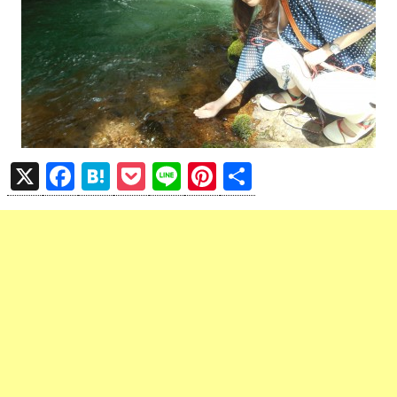
X
F
H
P
Li
Pi
共
a
at
o
n
nt
有
ce
e
ck
e
er
b
n
et
es
o
a
t
o
k