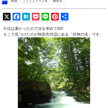
県央
ごくじょうラジオ
秋田市
X
F
H
P
Li
Pi
共
a
at
o
n
nt
有
今日は暑かったので涼を求めてGO!
ce
e
ck
e
er
そこで見つけたのが秋田市河辺にある「伏伸の滝」です。
b
n
et
es
o
a
t
o
k