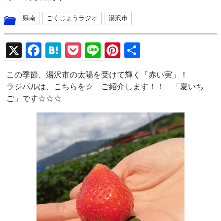
県南
ごくじょうラジオ
湯沢市
X
F
H
P
Li
Pi
共
a
at
o
n
nt
有
この季節、湯沢市の太陽を受けて輝く「赤い実」！
ce
e
ck
e
er
ラジパルは、こちらを☆ ご紹介します！！ 「夏いち
b
n
et
es
ご」です☆☆☆
o
a
t
o
k