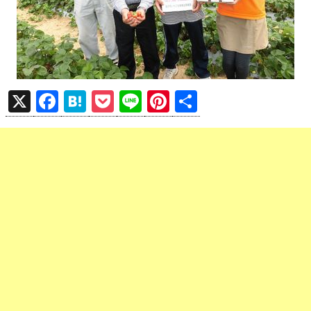
X
F
H
P
Li
Pi
共
a
at
o
n
nt
有
ce
e
ck
e
er
b
n
et
es
o
a
t
o
k