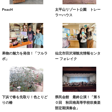
PeacH
太平山リゾート公園 トレー
ラーハウス
果物の魅力を発信！「フルラ
仙北市田沢湖観光情報センタ
ボ」
ー フォレイク
下浜で春を先取り！色とりど
県民会館 最終公演！「第５
りの椿
０回 秋田南高等学校吹奏楽
部定期演奏会」