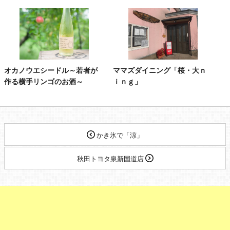
オカノウエシードル～若者が
ママズダイニング「桜・大ｎ
作る横手リンゴのお酒～
ｉｎｇ」
かき氷で「涼」
秋田トヨタ泉新国道店