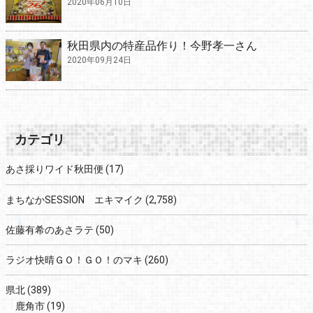
2020年06月10日
秋田県内の特産品作り！今野孝一さん
2020年09月24日
カテゴリ
あさ採りワイド秋田便
(17)
まちなかSESSION エキマイク
(2,758)
佐藤有希のあさラテ
(50)
ラジオ快晴ＧＯ！ＧＯ！のマキ
(260)
県北
(389)
鹿角市
(19)