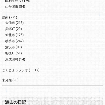
由利本荘市
(176)
にかほ市
(84)
県南
(771)
大仙市
(218)
美郷町
(29)
仙北市
(125)
横手市
(242)
湯沢市
(88)
羽後町
(51)
東成瀬村
(14)
ごくじょうラジオ
(1,547)
未分類
(90)
過去の日記