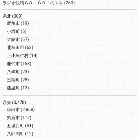
ラジオ快晴ＧＯ！ＧＯ！のマキ
(260)
県北
(389)
鹿角市
(19)
小坂町
(6)
大館市
(67)
北秋田市
(63)
上小阿仁村
(14)
能代市
(153)
八峰町
(23)
三種町
(28)
藤里町
(12)
県央
(3,478)
秋田市
(2,858)
男鹿市
(112)
五城目町
(51)
八郎潟町
(12)