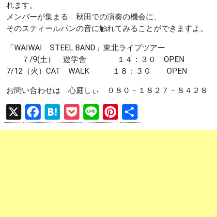
れます。
メンバーが集まる 秋田での演奏の機会に、
そのスティールパンの音に触れてみることができますよ。
「WAIWAI STEEL BAND」東北ライブツアー
７/9(土） 遊学舎 １４：３０ OPEN
7/12（火）CAT WALK １８：３０ OPEN
お問い合わせは 心庭しぃ ０８０－１８２７－８４２８
X
F
H
P
Li
Pi
共
a
at
o
n
nt
有
ce
e
ck
e
er
b
n
et
es
o
a
t
o
k