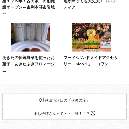
築１２５年！古民家 民泊施
雨が降っても大丈夫！ゴルフ
設オープン～由利本荘市岩城
ディア
～
あきたの伝統野菜を使ったお
フード×ハンドメイドアクセサ
菓子「あきたふきフロマージ
リー「nico１」ニコワン
ュ」
秋田市河辺の「伏伸の滝」
まち子姉さんって・・・誰！！？