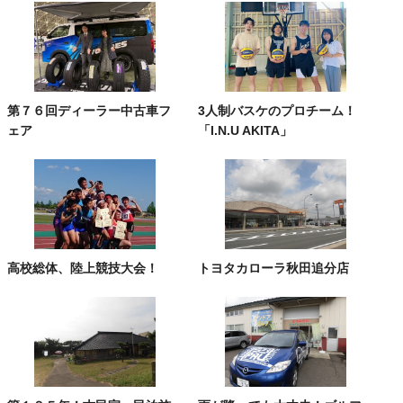
第７６回ディーラー中古車フ
3人制バスケのプロチーム！
ェア
「I.N.U AKITA」
高校総体、陸上競技大会！
トヨタカローラ秋田追分店