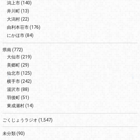
潟上市
(140)
井川町
(13)
大潟村
(22)
由利本荘市
(176)
にかほ市
(84)
県南
(772)
大仙市
(219)
美郷町
(29)
仙北市
(125)
横手市
(242)
湯沢市
(88)
羽後町
(51)
東成瀬村
(14)
ごくじょうラジオ
(1,547)
未分類
(90)