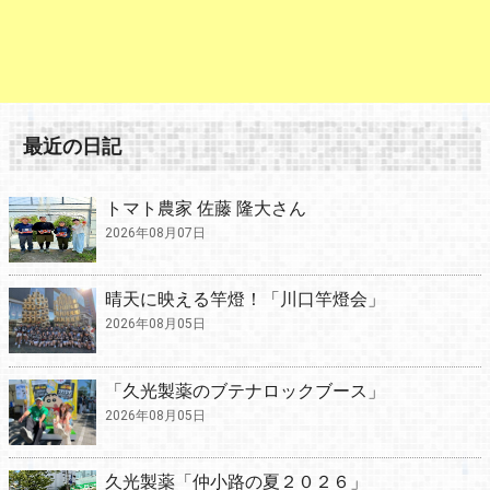
最近の日記
トマト農家 佐藤 隆大さん
2026年08月07日
晴天に映える竿燈！「川口竿燈会」
2026年08月05日
「久光製薬のブテナロックブース」
2026年08月05日
久光製薬「仲小路の夏２０２６」