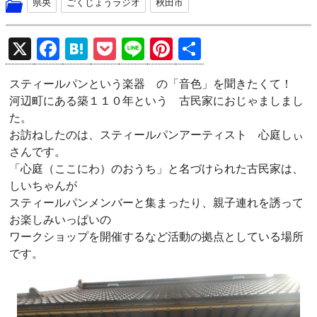
県央
ごくじょうラジオ
秋田市
X
F
H
P
Li
Pi
共
a
at
o
n
nt
有
スティールパンという楽器 の「音色」を聞きたくて！
ce
e
ck
e
er
河辺町にある築１１０年という 古民家におじゃましまし
b
n
et
es
た。
o
a
t
お訪ねしたのは、スティールパンアーティスト 心庭しぃ
さんです。
o
「心庭（ここにわ）のおうち」と名づけられた古民家は、
k
しいちゃんが
スティールパンメンバーと集まったり、親子連れを誘って
お楽しみいっぱいの
ワークショップを開催するなど活動の拠点としている場所
です。