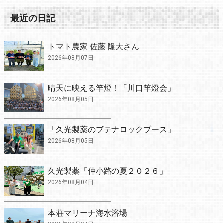
最近の日記
トマト農家 佐藤 隆大さん
2026年08月07日
晴天に映える竿燈！「川口竿燈会」
2026年08月05日
「久光製薬のブテナロックブース」
2026年08月05日
久光製薬「仲小路の夏２０２６」
2026年08月04日
本荘マリーナ海水浴場