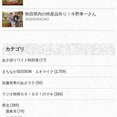
秋田県内の特産品作り！今野孝一さん
2020年09月24日
カテゴリ
あさ採りワイド秋田便
(17)
まちなかSESSION エキマイク
(2,759)
佐藤有希のあさラテ
(50)
ラジオ快晴ＧＯ！ＧＯ！のマキ
(260)
県北
(389)
鹿角市
(19)