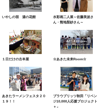
いやしの宿 湯の花館
水彩画二人展～佐藤美波さ
ん・熊地梨紗さん～
１日だけの古本屋
☆あきた未来Room☆
あきたラーメンフェスタ２０
ブラウブリッツ秋田「リベン
１９！！
ジ10,000人応援プロジェクト
＋」