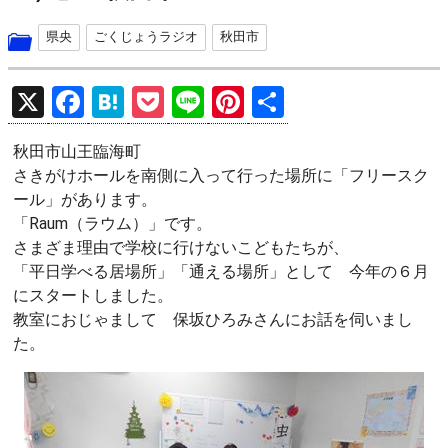
県央
ごくじょうラジオ
秋田市
X
F
H
P
Li
Pi
共
a
at
o
n
nt
有
秋田市山王臨海町
ce
e
ck
e
er
さきがけホールを南側に入って行った場所に「フリースク
b
n
et
es
ール」があります。
o
a
t
「Raum（ラウム）」です。
さまざま理由で学校に行けないこどもたちが、
o
「平日学べる居場所」「通える場所」として 今年の６月
k
にスタートしました。
教室におじゃまして 保坂ひろみさんにお話を伺いまし
た。