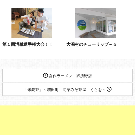
第１回汚靴選手権大会！！
大潟村のチューリップ～☆
吾作ラーメン 御所野店
「米麹茶」～増田町 旬菜みそ茶屋 くらを～