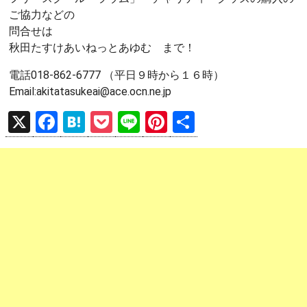
ご協力などの
問合せは
秋田たすけあいねっとあゆむ まで！
電話018-862-6777 （平日９時から１６時）
Email:akitatasukeai@ace.ocn.ne.jp
X
F
H
P
Li
Pi
共
a
at
o
n
nt
有
ce
e
ck
e
er
b
n
et
es
o
a
t
o
k