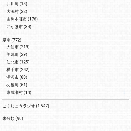
井川町
(13)
大潟村
(22)
由利本荘市
(176)
にかほ市
(84)
県南
(772)
大仙市
(219)
美郷町
(29)
仙北市
(125)
横手市
(242)
湯沢市
(88)
羽後町
(51)
東成瀬村
(14)
ごくじょうラジオ
(1,547)
未分類
(90)