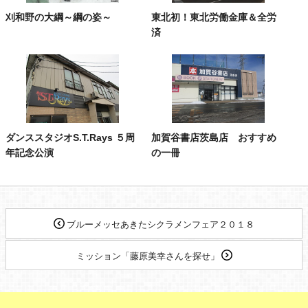
刈和野の大綱～綱の姿～
東北初！東北労働金庫＆全労
済
ダンススタジオS.T.Rays ５周
加賀谷書店茨島店 おすすめ
年記念公演
の一冊
ブルーメッセあきたシクラメンフェア２０１８
ミッション「藤原美幸さんを探せ」