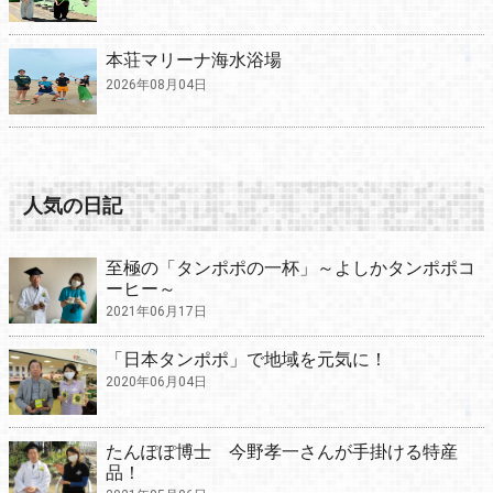
本荘マリーナ海水浴場
2026年08月04日
人気の日記
至極の「タンポポの一杯」～よしかタンポポコ
ーヒー～
2021年06月17日
「日本タンポポ」で地域を元気に！
2020年06月04日
たんぽぽ博士 今野孝一さんが手掛ける特産
品！