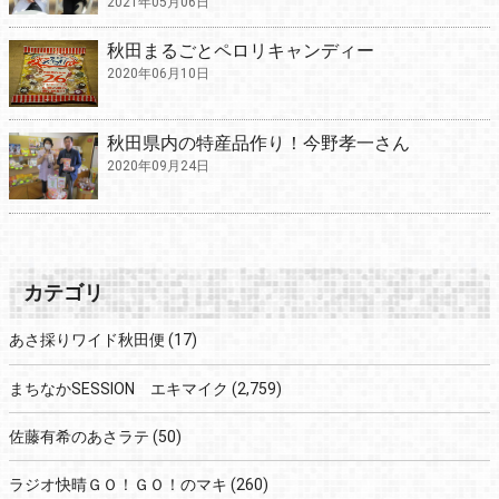
2021年05月06日
秋田まるごとペロリキャンディー
2020年06月10日
秋田県内の特産品作り！今野孝一さん
2020年09月24日
カテゴリ
あさ採りワイド秋田便
(17)
まちなかSESSION エキマイク
(2,759)
佐藤有希のあさラテ
(50)
ラジオ快晴ＧＯ！ＧＯ！のマキ
(260)