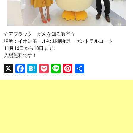
☆アフラック がんを知る教室☆
場所：イオンモール秋田御所野 セントラルコート
11月16日から18日まで。
入場無料です！
X
F
H
P
Li
Pi
共
a
at
o
n
nt
有
ce
e
ck
e
er
b
n
et
es
o
a
t
o
k