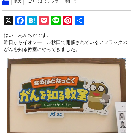
県央
ごくじょうラジオ
秋田市
X
F
H
P
Li
Pi
共
a
at
o
n
nt
有
はい、あんちかです。
ce
e
ck
e
er
昨日からイオンモール秋田で開催されているアフラックの
b
n
et
es
がんを知る教室にやってきました。
o
a
t
o
k