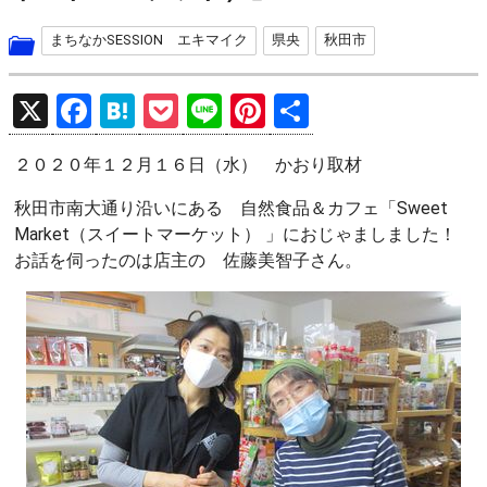
まちなかSESSION エキマイク
県央
秋田市
X
F
H
P
Li
Pi
共
a
at
o
n
nt
有
２０２０年１２月１６日（水） かおり取材
ce
e
ck
e
er
b
n
et
es
秋田市南大通り沿いにある 自然食品＆カフェ「Sweet
Market（スイートマーケット） 」におじゃましました！
o
a
t
お話を伺ったのは店主の 佐藤美智子さん。
o
k