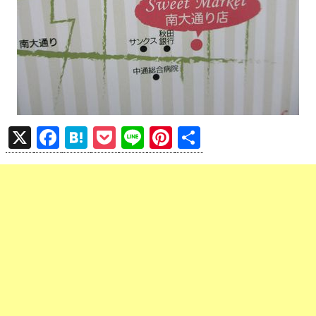
X
F
H
P
Li
Pi
共
a
at
o
n
nt
有
ce
e
ck
e
er
b
n
et
es
o
a
t
o
k