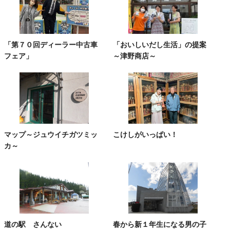
「第７０回ディーラー中古車
「おいしいだし生活」の提案
フェア」
～津野商店～
マップ～ジュウイチガツミッ
こけしがいっぱい！
カ～
道の駅 さんない
春から新１年生になる男の子