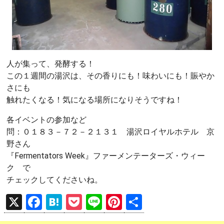
人が集って、発酵する！
この１週間の湯沢は、その香りにも！味わいにも！賑やか
さにも
触れたくなる！気になる場所になりそうですね！
各イベントの参加など
問：０１８３－７２－２１３１ 湯沢ロイヤルホテル 京
野さん
『Fermentators Week』ファーメンテーターズ・ウィー
ク で
チェックしてくださいね。
X
F
H
P
Li
Pi
共
a
at
o
n
nt
有