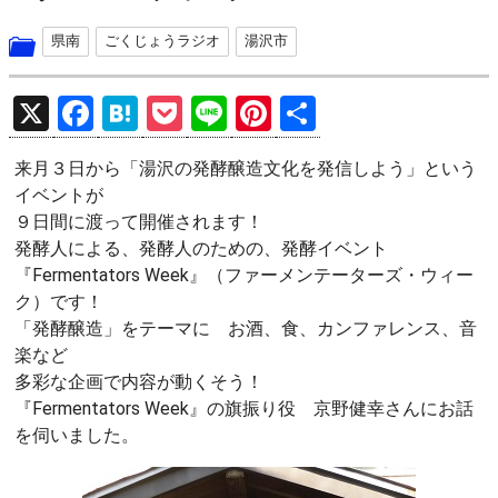
県南
ごくじょうラジオ
湯沢市
X
F
H
P
Li
Pi
共
a
at
o
n
nt
有
来月３日から「湯沢の発酵醸造文化を発信しよう」という
ce
e
ck
e
er
イベントが
b
n
et
es
９日間に渡って開催されます！
o
a
t
発酵人による、発酵人のための、発酵イベント
『Fermentators Week』（ファーメンテーターズ・ウィー
o
ク）です！
k
「発酵醸造」をテーマに お酒、食、カンファレンス、音
楽など
多彩な企画で内容が動くそう！
『Fermentators Week』の旗振り役 京野健幸さんにお話
を伺いました。