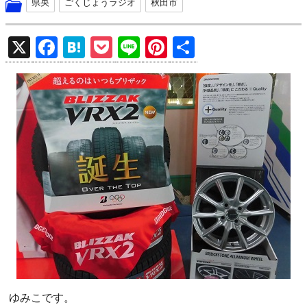
県央
ごくじょうラジオ
秋田市
X
F
H
P
Li
Pi
共
a
at
o
n
nt
有
ce
e
ck
e
er
b
n
et
es
o
a
t
o
k
ゆみこです。