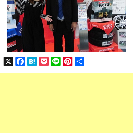
X
F
H
P
Li
Pi
共
a
at
o
n
nt
有
ce
e
ck
e
er
b
n
et
es
o
a
t
o
k