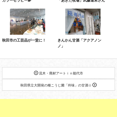
カラーセラピー🌈
「あきた牧場」武藤達未さん
秋田市の工芸品が一堂に！
きんかん甘酒「アクアノン
ノ」
流木・廃材アートｉｎ能代市
秋田県立大開発の種こうじ菌「吟味」の甘酒☆