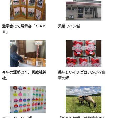
遊学舎にて展示会「ＳＡＫ
天鷺ワイン城
Ｕ」
今年の運勢は？川尻総社神
美味しいイチゴはいかが？白
社。
華の郷