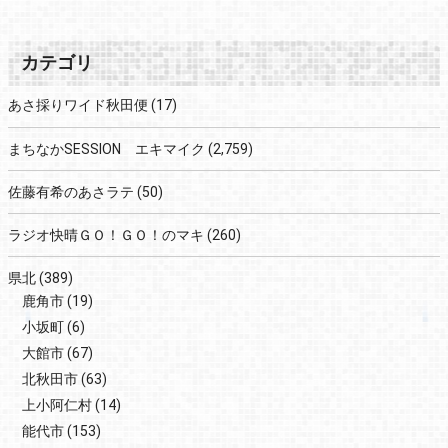
カテゴリ
あさ採りワイド秋田便
(17)
まちなかSESSION エキマイク
(2,759)
佐藤有希のあさラテ
(50)
ラジオ快晴ＧＯ！ＧＯ！のマキ
(260)
県北
(389)
鹿角市
(19)
小坂町
(6)
大館市
(67)
北秋田市
(63)
上小阿仁村
(14)
能代市
(153)