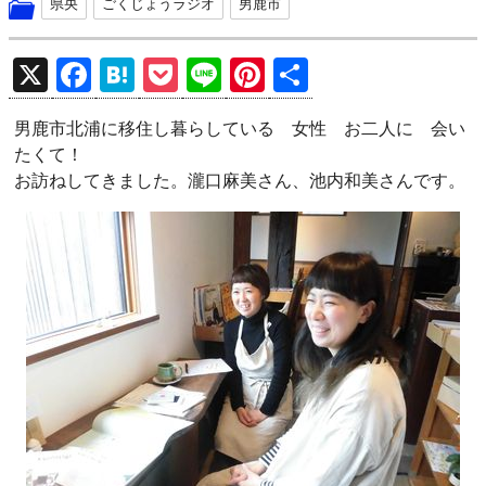
県央
ごくじょうラジオ
男鹿市
X
F
H
P
Li
Pi
共
a
at
o
n
nt
有
男鹿市北浦に移住し暮らしている 女性 お二人に 会い
ce
e
ck
e
er
たくて！
b
n
et
es
お訪ねしてきました。瀧口麻美さん、池内和美さんです。
o
a
t
o
k