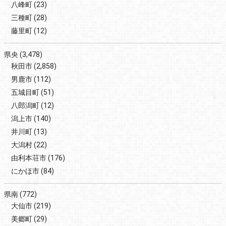
八峰町
(23)
三種町
(28)
藤里町
(12)
県央
(3,478)
秋田市
(2,858)
男鹿市
(112)
五城目町
(51)
八郎潟町
(12)
潟上市
(140)
井川町
(13)
大潟村
(22)
由利本荘市
(176)
にかほ市
(84)
県南
(772)
大仙市
(219)
美郷町
(29)