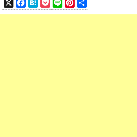
X
F
H
P
Li
Pi
共
a
at
o
n
nt
有
ce
e
ck
e
er
b
n
et
es
o
a
t
o
k