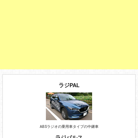
ラジPAL
ABSラジオの乗用車タイプの中継車
ラジパルス