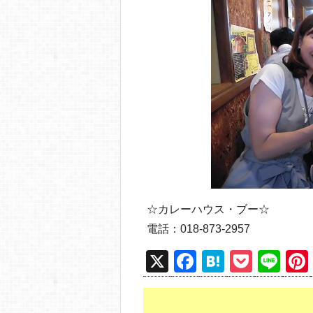
☆カレーハウス・ブー☆
電話：018-873-2957
X
F
H
P
Li
a
at
o
n
c
e
ck
e