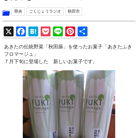
県央
ごくじょうラジオ
秋田市
X
F
H
P
Li
Pi
共
a
at
o
n
nt
有
あきたの伝統野菜「秋田蕗」を使ったお菓子「あきたふき
ce
e
ck
e
er
フロマージュ」
b
n
et
es
７月下旬に登場した 新しいお菓子です。
o
a
t
o
k