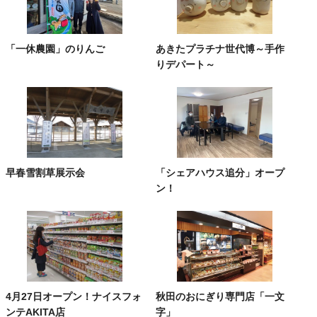
「一休農園」のりんご
あきたプラチナ世代博～手作
りデパート～
早春雪割草展示会
「シェアハウス追分」オープ
ン！
4月27日オープン！ナイスフォ
秋田のおにぎり専門店「一文
ンテAKITA店
字」