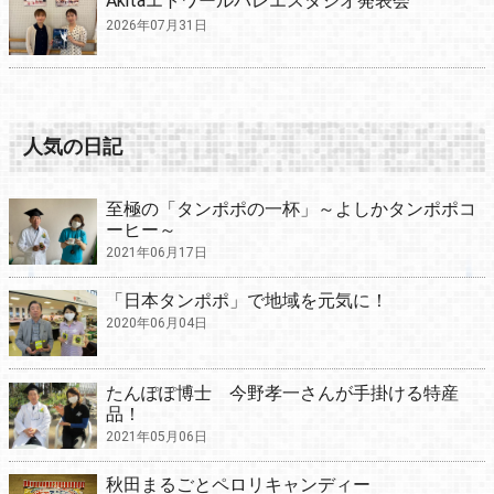
Akitaエトワールバレエスタジオ発表会
2026年07月31日
人気の日記
至極の「タンポポの一杯」～よしかタンポポコ
ーヒー～
2021年06月17日
「日本タンポポ」で地域を元気に！
2020年06月04日
たんぽぽ博士 今野孝一さんが手掛ける特産
品！
2021年05月06日
秋田まるごとペロリキャンディー