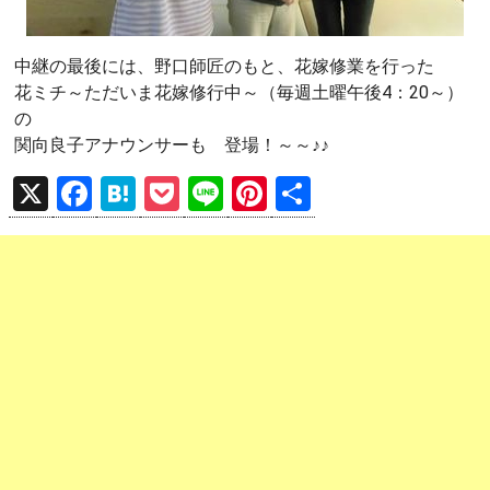
中継の最後には、野口師匠のもと、花嫁修業を行った
花ミチ～ただいま花嫁修行中～（毎週土曜午後4：20～）
の
関向良子アナウンサーも 登場！～～♪♪
X
F
H
P
Li
Pi
共
a
at
o
n
nt
有
ce
e
ck
e
er
b
n
et
es
o
a
t
o
k