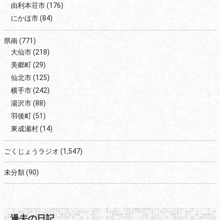
由利本荘市
(176)
にかほ市
(84)
県南
(771)
大仙市
(218)
美郷町
(29)
仙北市
(125)
横手市
(242)
湯沢市
(88)
羽後町
(51)
東成瀬村
(14)
ごくじょうラジオ
(1,547)
未分類
(90)
過去の日記