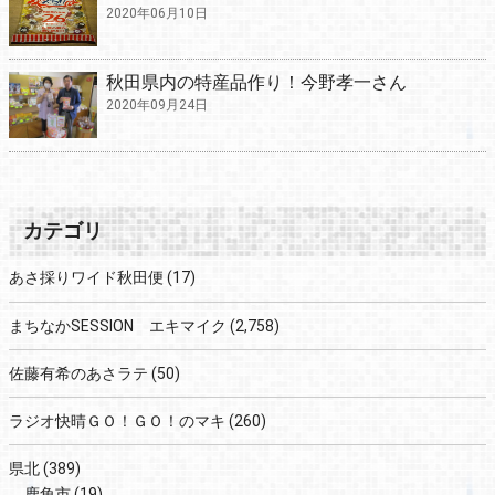
2020年06月10日
秋田県内の特産品作り！今野孝一さん
2020年09月24日
カテゴリ
あさ採りワイド秋田便
(17)
まちなかSESSION エキマイク
(2,758)
佐藤有希のあさラテ
(50)
ラジオ快晴ＧＯ！ＧＯ！のマキ
(260)
県北
(389)
鹿角市
(19)