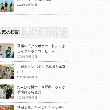
2026年08月04日
人気の日記
至極の「タンポポの一杯」～よ
しかタンポポコーヒー～
2021年06月17日
「日本タンポポ」で地域を元気
に！
2020年06月04日
たんぽぽ博士 今野孝一さんが
手掛ける特産品！
2021年05月06日
秋田まるごとペロリキャンディ