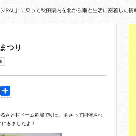
まつり
市
Pi
共
nt
有
er
ふるさと村ドーム劇場で明日、あさって開催され
e
いにきましたよ！
st