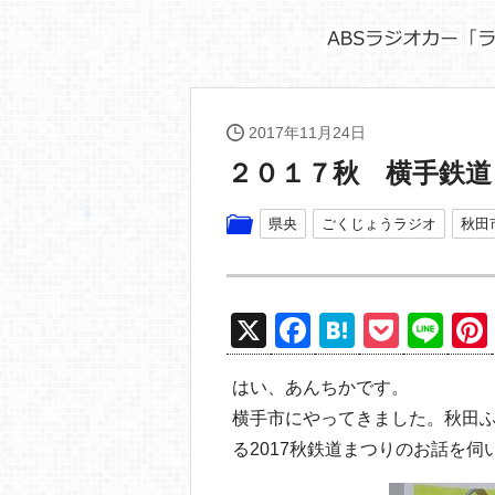
2017年11月24日
２０１７秋 横手鉄道
県央
ごくじょうラジオ
秋田
X
F
H
P
Li
a
at
o
n
はい、あんちかです。
c
e
ck
e
横手市にやってきました。秋田
e
n
et
る2017秋鉄道まつりのお話を伺
b
a