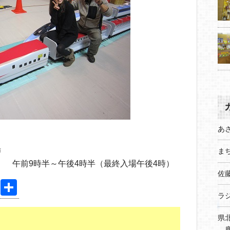
あ
場
まち
日） 午前9時半～午後4時半（最終入場午後4時）
佐
Pi
共
ラ
nt
有
er
県