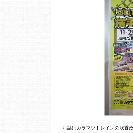
o
o
k
お話はカラマツトレインの浅香