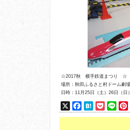
☆2017秋 横手鉄道まつり ☆
場所：秋田ふるさと村ドーム劇
日時：11月25日（土）26日（
X
F
H
P
Li
a
at
o
n
c
e
ck
e