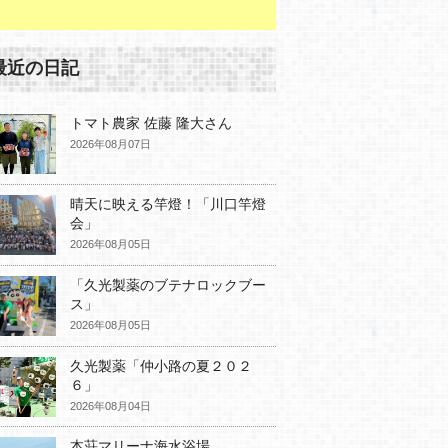
最近の日記
トマト農家 佐藤 隆大さん
2026年08月07日
晴天に映える竿燈！「川口竿燈
会」
2026年08月05日
「久光製薬のブテナロックブー
ス」
2026年08月05日
久光製薬「仲小路の夏２０２
６」
2026年08月04日
本荘マリーナ海水浴場