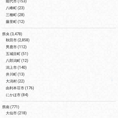
能代市
(153)
八峰町
(23)
三種町
(28)
藤里町
(12)
県央
(3,478)
秋田市
(2,858)
男鹿市
(112)
五城目町
(51)
八郎潟町
(12)
潟上市
(140)
井川町
(13)
大潟村
(22)
由利本荘市
(176)
にかほ市
(84)
県南
(771)
大仙市
(218)