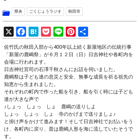
県央
ごくじょうラジオ
秋田市
X
F
H
P
Li
Pi
共
a
at
o
n
nt
有
佐竹氏の秋田入部から400年以上続く新屋地区の伝統行事
ce
e
ck
e
er
「新屋の鹿嶋祭」が６月１２日（日）日吉神社や各町内を
b
n
et
es
会場に行われます。
o
a
t
日吉神社宮司の石澤千秋さんにお話を伺いました。
鹿嶋祭は子ども達の息災と安全、無事な成長を祈る祖先の
o
知恵から生まれました。
k
それぞれの町内で作った船を引き、船を引く時には子ども
達が大きな声で
♪しょっ しょっ しょ 鹿嶋の送りしよ
しょっ しょっ しょ 寺のかげまで送りましょ♪
と掛け声をかけて進みます！そして日吉神社でお払いをう
け、各町内に戻り、昔は鹿嶋人形を海に流していたそうで
す。