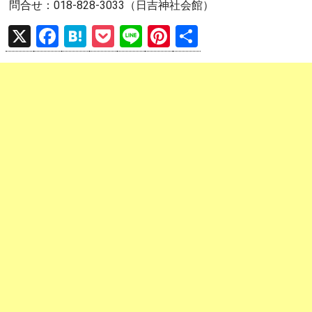
問合せ：018-828-3033（日吉神社会館）
X
F
H
P
Li
Pi
共
a
at
o
n
nt
有
ce
e
ck
e
er
b
n
et
es
o
a
t
o
k