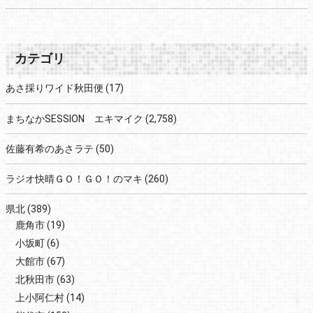
カテゴリ
あさ採りワイド秋田便
(17)
まちなかSESSION エキマイク
(2,758)
佐藤有希のあさラテ
(50)
ラジオ快晴ＧＯ！ＧＯ！のマキ
(260)
県北
(389)
鹿角市
(19)
小坂町
(6)
大館市
(67)
北秋田市
(63)
上小阿仁村
(14)