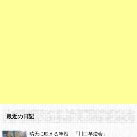
最近の日記
晴天に映える竿燈！「川口竿燈会」