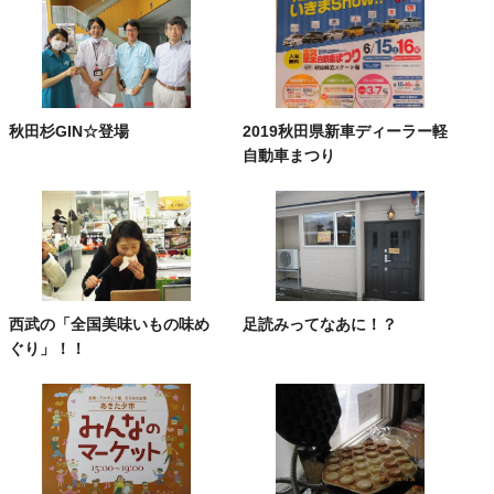
秋田杉GIN☆登場
2019秋田県新車ディーラー軽
自動車まつり
西武の「全国美味いもの味め
足読みってなあに！？
ぐり」！！